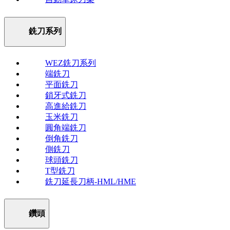
銑刀系列
WEZ銑刀系列
端銑刀
平面銑刀
鎖牙式銑刀
高進給銑刀
玉米銑刀
圓角端銑刀
倒角銑刀
側銑刀
球頭銑刀
T型銑刀
銑刀延長刀柄-HML/HME
鑽頭