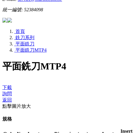
統一編號: 52384098
首頁
銑刀系列
平面銑刀
平面銑刀MTP4
平面銑刀MTP4
下載
詢問
返回
點擊圖片放大
規格
Insert