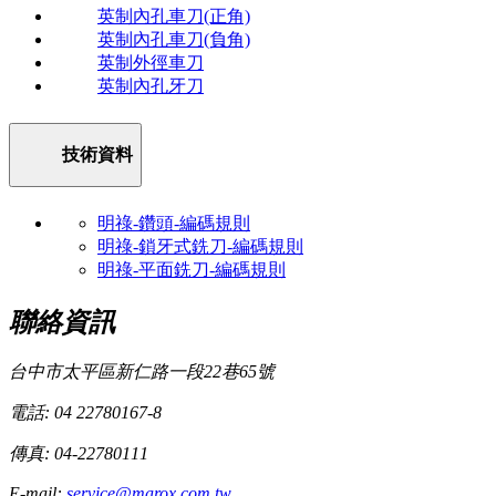
英制內孔車刀(正角)
英制內孔車刀(負角)
英制外徑車刀
英制內孔牙刀
技術資料
明祿-鑽頭-編碼規則
明祿-鎖牙式銑刀-編碼規則
明祿-平面銑刀-編碼規則
聯絡資訊
台中市太平區新仁路一段22巷65號
電話: 04 22780167-8
傳真: 04-22780111
E-mail:
service@marox.com.tw