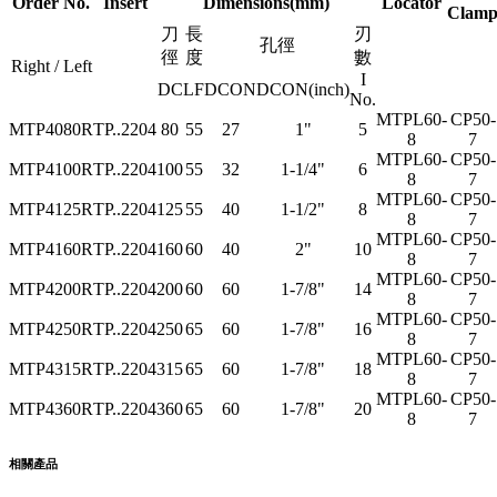
Order No.
Insert
Dimensions(mm)
Locator
Clam
刀
長
刃
孔徑
徑
度
數
Right / Left
I
DC
LF
DCON
DCON(inch)
No.
MTPL60-
CP50-
MTP4080R
TP..2204
80
55
27
1"
5
8
7
MTPL60-
CP50-
MTP4100R
TP..2204
100
55
32
1-1/4"
6
8
7
MTPL60-
CP50-
MTP4125R
TP..2204
125
55
40
1-1/2"
8
8
7
MTPL60-
CP50-
MTP4160R
TP..2204
160
60
40
2"
10
8
7
MTPL60-
CP50-
MTP4200R
TP..2204
200
60
60
1-7/8"
14
8
7
MTPL60-
CP50-
MTP4250R
TP..2204
250
65
60
1-7/8"
16
8
7
MTPL60-
CP50-
MTP4315R
TP..2204
315
65
60
1-7/8"
18
8
7
MTPL60-
CP50-
MTP4360R
TP..2204
360
65
60
1-7/8"
20
8
7
相關產品