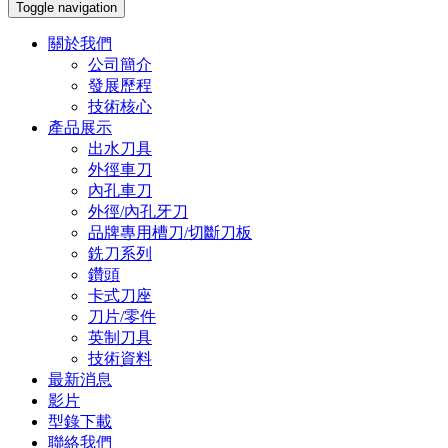
Toggle navigation
關於我們
公司簡介
發展歷程
技術核心
產品展示
出水刀具
外徑車刀
內孔車刀
外徑/內孔牙刀
品牌專用槽刀/切斷刀板
銑刀系列
鑽頭
卡式刀座
刀片/零件
英制刀具
技術資料
最新消息
影片
型錄下載
聯絡我們