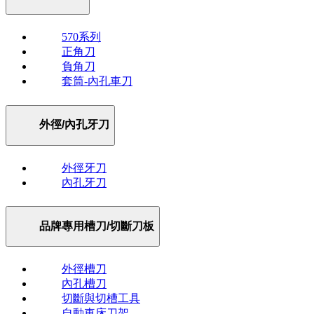
570系列
正角刀
負角刀
套筒-內孔車刀
外徑/內孔牙刀
外徑牙刀
內孔牙刀
品牌專用槽刀/切斷刀板
外徑槽刀
內孔槽刀
切斷與切槽工具
自動車床刀架