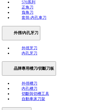
570系列
正角刀
負角刀
套筒-內孔車刀
外徑/內孔牙刀
外徑牙刀
內孔牙刀
品牌專用槽刀/切斷刀板
外徑槽刀
內孔槽刀
切斷與切槽工具
自動車床刀架