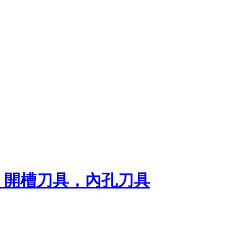
，開槽刀具，內孔刀具