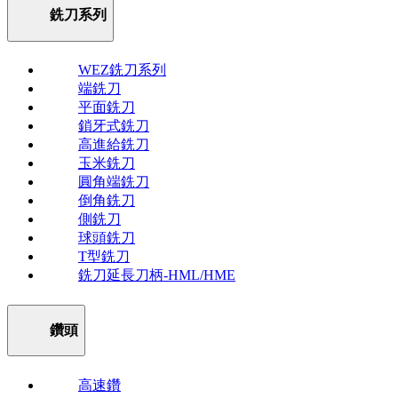
銑刀系列
WEZ銑刀系列
端銑刀
平面銑刀
鎖牙式銑刀
高進給銑刀
玉米銑刀
圓角端銑刀
倒角銑刀
側銑刀
球頭銑刀
T型銑刀
銑刀延長刀柄-HML/HME
鑽頭
高速鑽