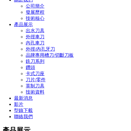
公司簡介
發展歷程
技術核心
產品展示
出水刀具
外徑車刀
內孔車刀
外徑/內孔牙刀
品牌專用槽刀/切斷刀板
銑刀系列
鑽頭
卡式刀座
刀片/零件
英制刀具
技術資料
最新消息
影片
型錄下載
聯絡我們
產品展示