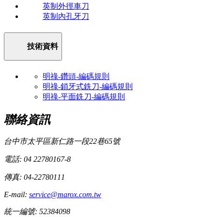
英制外徑車刀
英制內孔牙刀
技術資料
明祿-鑽頭-編碼規則
明祿-鎖牙式銑刀-編碼規則
明祿-平面銑刀-編碼規則
聯絡資訊
台中市太平區新仁路一段22巷65號
電話: 04 22780167-8
傳真: 04-22780111
E-mail:
service@marox.com.tw
統一編號: 52384098