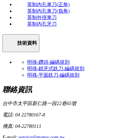
英制內孔車刀(正角)
英制內孔車刀(負角)
英制外徑車刀
英制內孔牙刀
技術資料
明祿-鑽頭-編碼規則
明祿-鎖牙式銑刀-編碼規則
明祿-平面銑刀-編碼規則
聯絡資訊
台中市太平區新仁路一段22巷65號
電話: 04 22780167-8
傳真: 04-22780111
E-mail:
service@marox.com.tw