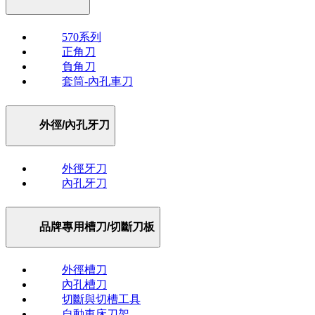
570系列
正角刀
負角刀
套筒-內孔車刀
外徑/內孔牙刀
外徑牙刀
內孔牙刀
品牌專用槽刀/切斷刀板
外徑槽刀
內孔槽刀
切斷與切槽工具
自動車床刀架