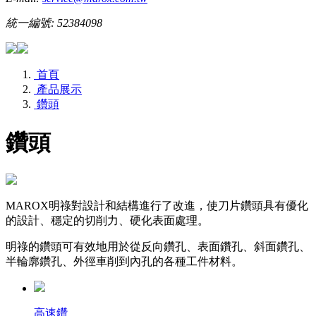
統一編號: 52384098
首頁
產品展示
鑽頭
鑽頭
MAROX明祿對設計和結構進行了改進，使刀片鑽頭具有優化
的設計、穩定的切削力、硬化表面處理。
明祿的鑽頭可有效地用於從反向鑽孔、表面鑽孔、斜面鑽孔、
半輪廓鑽孔、外徑車削到內孔的各種工件材料。
高速鑽