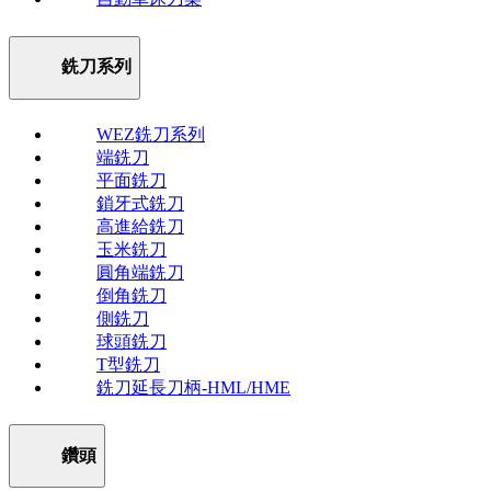
銑刀系列
WEZ銑刀系列
端銑刀
平面銑刀
鎖牙式銑刀
高進給銑刀
玉米銑刀
圓角端銑刀
倒角銑刀
側銑刀
球頭銑刀
T型銑刀
銑刀延長刀柄-HML/HME
鑽頭