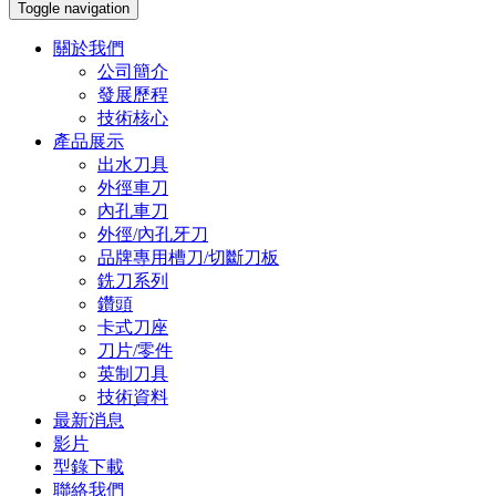
Toggle navigation
關於我們
公司簡介
發展歷程
技術核心
產品展示
出水刀具
外徑車刀
內孔車刀
外徑/內孔牙刀
品牌專用槽刀/切斷刀板
銑刀系列
鑽頭
卡式刀座
刀片/零件
英制刀具
技術資料
最新消息
影片
型錄下載
聯絡我們