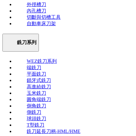
外徑槽刀
內孔槽刀
切斷與切槽工具
自動車床刀架
銑刀系列
WEZ銑刀系列
端銑刀
平面銑刀
鎖牙式銑刀
高進給銑刀
玉米銑刀
圓角端銑刀
倒角銑刀
側銑刀
球頭銑刀
T型銑刀
銑刀延長刀柄-HML/HME