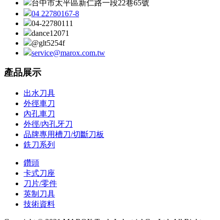
台中市太平區新仁路一段22巷65號
04 22780167-8
04-22780111
dance12071
@glt5254f
service@marox.com.tw
產品展示
出水刀具
外徑車刀
內孔車刀
外徑/內孔牙刀
品牌專用槽刀/切斷刀板
銑刀系列
鑽頭
卡式刀座
刀片/零件
英制刀具
技術資料