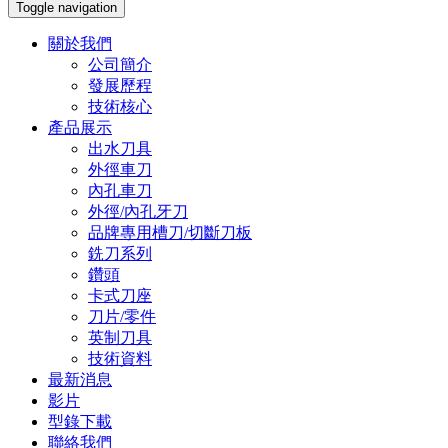
Toggle navigation
關於我們
公司簡介
發展歷程
技術核心
產品展示
出水刀具
外徑車刀
內孔車刀
外徑/內孔牙刀
品牌專用槽刀/切斷刀板
銑刀系列
鑽頭
卡式刀座
刀片/零件
英制刀具
技術資料
最新消息
影片
型錄下載
聯絡我們