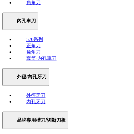
負角刀
內孔車刀
570系列
正角刀
負角刀
套筒-內孔車刀
外徑/內孔牙刀
外徑牙刀
內孔牙刀
品牌專用槽刀/切斷刀板