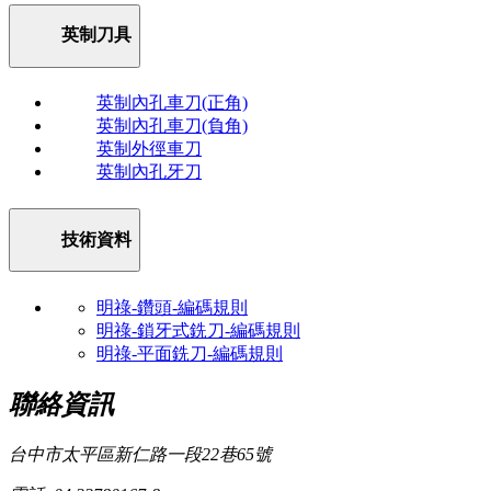
英制刀具
英制內孔車刀(正角)
英制內孔車刀(負角)
英制外徑車刀
英制內孔牙刀
技術資料
明祿-鑽頭-編碼規則
明祿-鎖牙式銑刀-編碼規則
明祿-平面銑刀-編碼規則
聯絡資訊
台中市太平區新仁路一段22巷65號