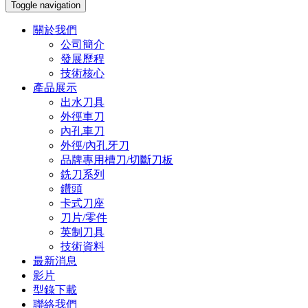
Toggle navigation
關於我們
公司簡介
發展歷程
技術核心
產品展示
出水刀具
外徑車刀
內孔車刀
外徑/內孔牙刀
品牌專用槽刀/切斷刀板
銑刀系列
鑽頭
卡式刀座
刀片/零件
英制刀具
技術資料
最新消息
影片
型錄下載
聯絡我們