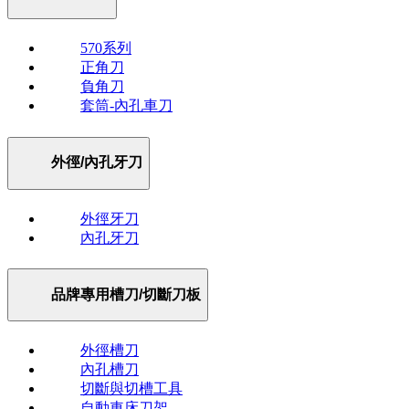
570系列
正角刀
負角刀
套筒-內孔車刀
外徑/內孔牙刀
外徑牙刀
內孔牙刀
品牌專用槽刀/切斷刀板
外徑槽刀
內孔槽刀
切斷與切槽工具
自動車床刀架