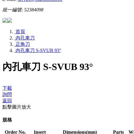
統一編號: 52384098
首頁
內孔車刀
正角刀
內孔車刀 S-SVUB 93°
內孔車刀 S-SVUB 93°
下載
詢問
返回
點擊圖片放大
規格
Order No.
Insert
Dimensions(mm)
Parts
W