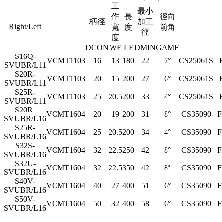
工
最小
作
長
徑向
柄徑
加工
Right/Left
寬
度
前角
徑
度
DCON
WF
LF
DMIN
GAMF
S16Q-
VCMT1103
16
13
180
22
7°
CS25061S
SVUBR/L11
S20R-
VCMT1103
20
15
200
27
6°
CS25061S
SVUBR/L11
S25R-
VCMT1103
25
20.5
200
33
4°
CS25061S
SVUBR/L11
S20R-
VCMT1604
20
19
200
31
8°
CS35090
F
SVUBR/L16
S25R-
VCMT1604
25
20.5
200
34
4°
CS35090
F
SVUBR/L16
S32S-
VCMT1604
32
22.5
250
42
8°
CS35090
F
SVUBR/L16
S32U-
VCMT1604
32
22.5
350
42
8°
CS35090
F
SVUBR/L16
S40V-
VCMT1604
40
27
400
51
6°
CS35090
F
SVUBR/L16
S50V-
VCMT1604
50
32
400
58
6°
CS35090
F
SVUBR/L16