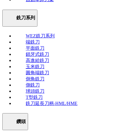
銑刀系列
WEZ銑刀系列
端銑刀
平面銑刀
鎖牙式銑刀
高進給銑刀
玉米銑刀
圓角端銑刀
倒角銑刀
側銑刀
球頭銑刀
T型銑刀
銑刀延長刀柄-HML/HME
鑽頭