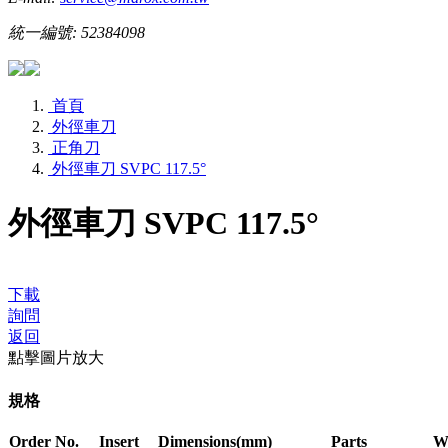
統一編號: 52384098
首頁
外徑車刀
正角刀
外徑車刀 SVPC 117.5°
外徑車刀 SVPC 117.5°
下載
詢問
返回
點擊圖片放大
規格
Order No.
Insert
Dimensions(mm)
Parts
W