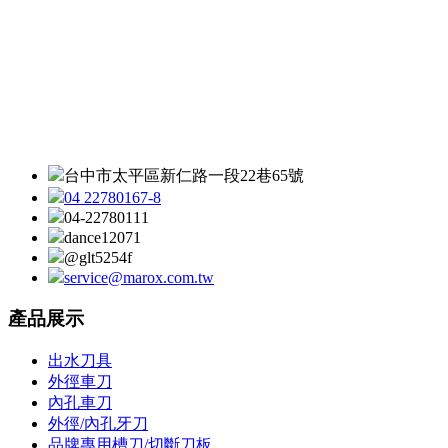
台中市太平區新仁路一段22巷65號
04 22780167-8
04-22780111
dance12071
@glt5254f
service@marox.com.tw
產品展示
出水刀具
外徑車刀
內孔車刀
外徑/內孔牙刀
品牌專用槽刀/切斷刀板