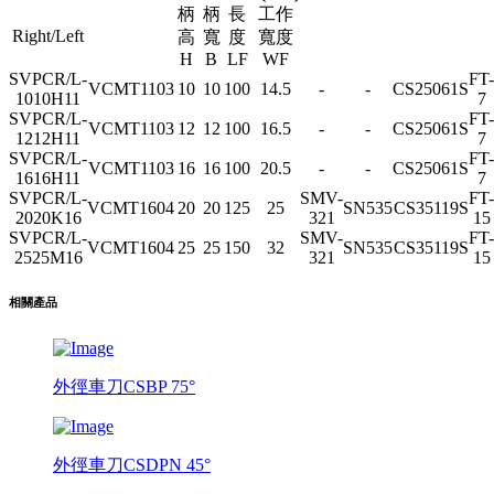
柄
柄
長
工作
Right/Left
高
寬
度
寬度
H
B
LF
WF
SVPCR/L-
FT-
VCMT1103
10
10
100
14.5
-
-
CS25061S
1010H11
7
SVPCR/L-
FT-
VCMT1103
12
12
100
16.5
-
-
CS25061S
1212H11
7
SVPCR/L-
FT-
VCMT1103
16
16
100
20.5
-
-
CS25061S
1616H11
7
SVPCR/L-
SMV-
FT-
VCMT1604
20
20
125
25
SN535
CS35119S
2020K16
321
15
SVPCR/L-
SMV-
FT-
VCMT1604
25
25
150
32
SN535
CS35119S
2525M16
321
15
相關產品
外徑車刀CSBP 75°
外徑車刀CSDPN 45°