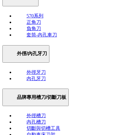
570系列
正角刀
負角刀
套筒-內孔車刀
外徑/內孔牙刀
外徑牙刀
內孔牙刀
品牌專用槽刀/切斷刀板
外徑槽刀
內孔槽刀
切斷與切槽工具
自動車床刀架