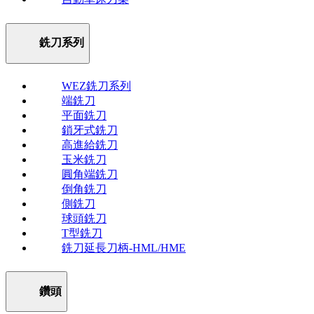
銑刀系列
WEZ銑刀系列
端銑刀
平面銑刀
鎖牙式銑刀
高進給銑刀
玉米銑刀
圓角端銑刀
倒角銑刀
側銑刀
球頭銑刀
T型銑刀
銑刀延長刀柄-HML/HME
鑽頭