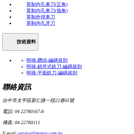
英制內孔車刀(正角)
英制內孔車刀(負角)
英制外徑車刀
英制內孔牙刀
技術資料
明祿-鑽頭-編碼規則
明祿-鎖牙式銑刀-編碼規則
明祿-平面銑刀-編碼規則
聯絡資訊
台中市太平區新仁路一段22巷65號
電話: 04 22780167-8
傳真: 04-22780111
E-mail:
service@marox.com.tw