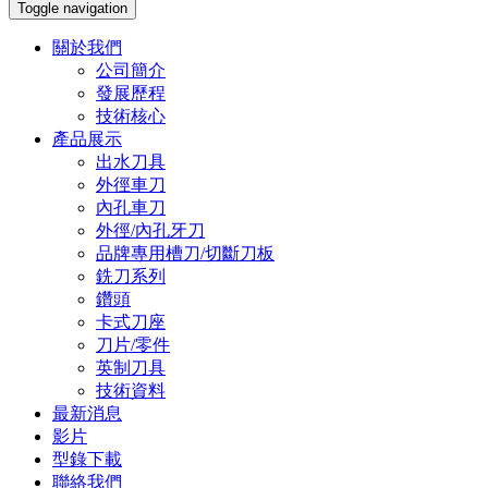
Toggle navigation
關於我們
公司簡介
發展歷程
技術核心
產品展示
出水刀具
外徑車刀
內孔車刀
外徑/內孔牙刀
品牌專用槽刀/切斷刀板
銑刀系列
鑽頭
卡式刀座
刀片/零件
英制刀具
技術資料
最新消息
影片
型錄下載
聯絡我們