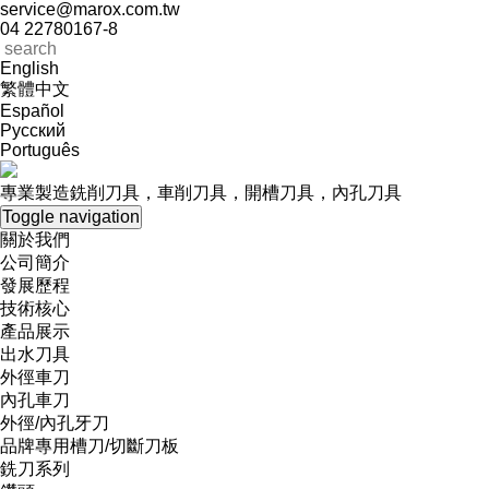
service@marox.com.tw
04 22780167-8
English
繁體中文
Español
Русский
Português
專業製造銑削刀具，車削刀具，開槽刀具，內孔刀具
Toggle navigation
關於我們
公司簡介
發展歷程
技術核心
產品展示
出水刀具
外徑車刀
內孔車刀
外徑/內孔牙刀
品牌專用槽刀/切斷刀板
銑刀系列