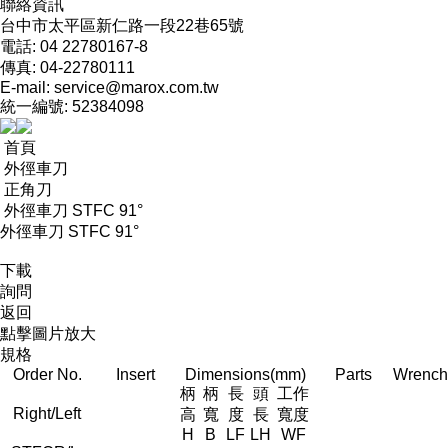
聯絡資訊
台中市太平區新仁路一段22巷65號
電話: 04 22780167-8
傳真: 04-22780111
E-mail:
service@marox.com.tw
統一編號: 52384098
首頁
外徑車刀
正角刀
外徑車刀 STFC 91°
外徑車刀 STFC 91°
下載
詢問
返回
點擊圖片放大
規格
Order No.
Insert
Dimensions(mm)
Parts
Wrench
柄
柄
長
頭
工作
Right/Left
高
寬
度
長
寬度
H
B
LF
LH
WF