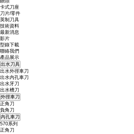
鑽頭
卡式刀座
刀片/零件
英制刀具
技術資料
最新消息
影片
型錄下載
聯絡我們
產品展示
出水刀具
出水外徑車刀
出水內孔車刀
出水牙刀
出水槽刀
外徑車刀
正角刀
負角刀
內孔車刀
570系列
正角刀