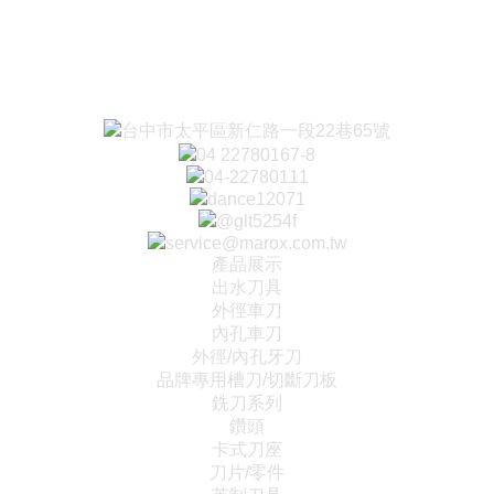
台中市太平區新仁路一段22巷65號
04 22780167-8
04-22780111
dance12071
@glt5254f
service@marox.com.tw
產品展示
出水刀具
外徑車刀
內孔車刀
外徑/內孔牙刀
品牌專用槽刀/切斷刀板
銑刀系列
鑽頭
卡式刀座
刀片/零件