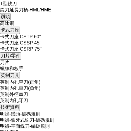
T型銑刀
銑刀延長刀柄-HML/HME
鑽頭
高速鑽
卡式刀座
卡式刀座 CSTP 60°
卡式刀座 CSSP 45°
卡式刀座 CSRP 75°
刀片/零件
刀片
螺絲和板手
英制刀具
英制內孔車刀(正角)
英制內孔車刀(負角)
英制外徑車刀
英制內孔牙刀
技術資料
明祿-鑽頭-編碼規則
明祿-鎖牙式銑刀-編碼規則
明祿-平面銑刀-編碼規則