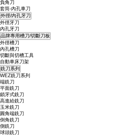
負角刀
套筒-內孔車刀
外徑/內孔牙刀
外徑牙刀
內孔牙刀
品牌專用槽刀/切斷刀板
外徑槽刀
內孔槽刀
切斷與切槽工具
自動車床刀架
銑刀系列
WEZ銑刀系列
端銑刀
平面銑刀
鎖牙式銑刀
高進給銑刀
玉米銑刀
圓角端銑刀
倒角銑刀
側銑刀
球頭銑刀