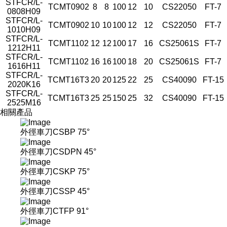
STFCR/L-
TCMT0902
8
8
100
12
10
CS22050
FT-7
0808H09
STFCR/L-
TCMT0902
10
10
100
12
12
CS22050
FT-7
1010H09
STFCR/L-
TCMT1102
12
12
100
17
16
CS25061S
FT-7
1212H11
STFCR/L-
TCMT1102
16
16
100
18
20
CS25061S
FT-7
1616H11
STFCR/L-
TCMT16T3
20
20
125
22
25
CS40090
FT-15
2020K16
STFCR/L-
TCMT16T3
25
25
150
25
32
CS40090
FT-15
2525M16
相關產品
外徑車刀CSBP 75°
外徑車刀CSDPN 45°
外徑車刀CSKP 75°
外徑車刀CSSP 45°
外徑車刀CTFP 91°