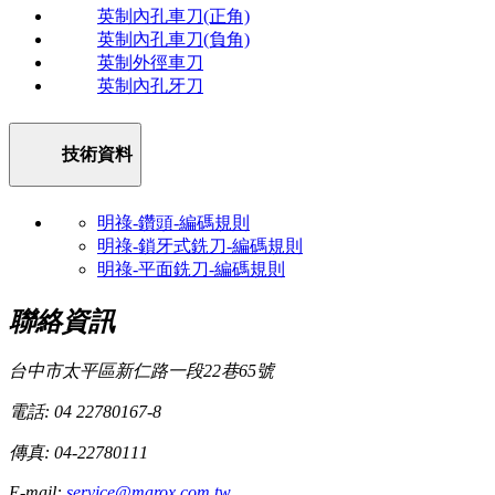
英制內孔車刀(正角)
英制內孔車刀(負角)
英制外徑車刀
英制內孔牙刀
技術資料
明祿-鑽頭-編碼規則
明祿-鎖牙式銑刀-編碼規則
明祿-平面銑刀-編碼規則
聯絡資訊
台中市太平區新仁路一段22巷65號
電話: 04 22780167-8
傳真: 04-22780111
E-mail:
service@marox.com.tw