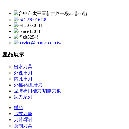
台中市太平區新仁路一段22巷65號
04 22780167-8
04-22780111
dance12071
@glt5254f
service@marox.com.tw
產品展示
出水刀具
外徑車刀
內孔車刀
外徑/內孔牙刀
品牌專用槽刀/切斷刀板
銑刀系列
鑽頭
卡式刀座
刀片/零件
英制刀具