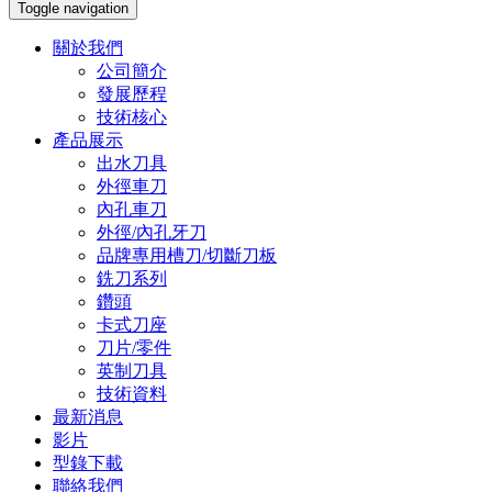
Toggle navigation
關於我們
公司簡介
發展歷程
技術核心
產品展示
出水刀具
外徑車刀
內孔車刀
外徑/內孔牙刀
品牌專用槽刀/切斷刀板
銑刀系列
鑽頭
卡式刀座
刀片/零件
英制刀具
技術資料
最新消息
影片
型錄下載
聯絡我們