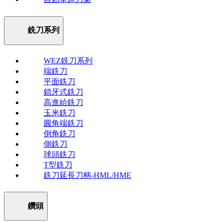
銑刀系列
WEZ銑刀系列
端銑刀
平面銑刀
鎖牙式銑刀
高進給銑刀
玉米銑刀
圓角端銑刀
倒角銑刀
側銑刀
球頭銑刀
T型銑刀
銑刀延長刀柄-HML/HME
鑽頭