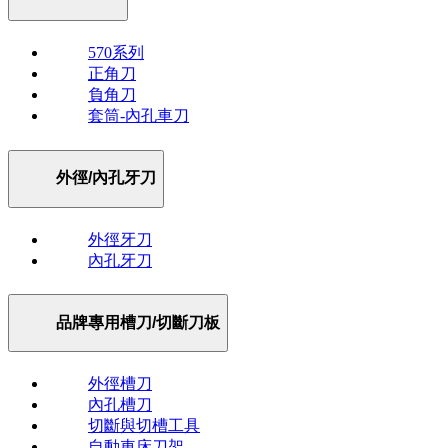
570系列
正角刀
負角刀
套筒-內孔車刀
外徑/內孔牙刀
外徑牙刀
內孔牙刀
品牌專用槽刀/切斷刀板
外徑槽刀
內孔槽刀
切斷與切槽工具
自動車床刀架