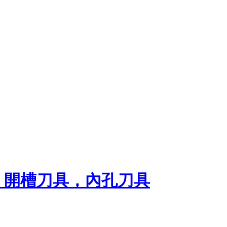
，開槽刀具，內孔刀具