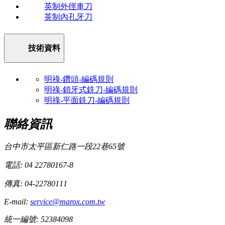
英制外徑車刀
英制內孔牙刀
技術資料
明祿-鑽頭-編碼規則
明祿-鎖牙式銑刀-編碼規則
明祿-平面銑刀-編碼規則
聯絡資訊
台中市太平區新仁路一段22巷65號
電話: 04 22780167-8
傳真: 04-22780111
E-mail:
service@marox.com.tw
統一編號: 52384098