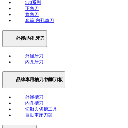
570系列
正角刀
負角刀
套筒-內孔車刀
外徑/內孔牙刀
外徑牙刀
內孔牙刀
品牌專用槽刀/切斷刀板
外徑槽刀
內孔槽刀
切斷與切槽工具
自動車床刀架