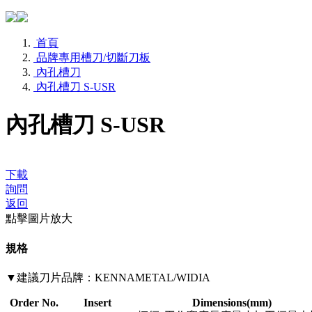
首頁
品牌專用槽刀/切斷刀板
內孔槽刀
內孔槽刀 S-USR
內孔槽刀 S-USR
下載
詢問
返回
點擊圖片放大
規格
▼建議刀片品牌：KENNAMETAL/WIDIA
Order No.
Insert
Dimensions(mm)