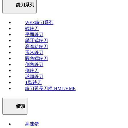
銑刀系列
WEZ銑刀系列
端銑刀
平面銑刀
鎖牙式銑刀
高進給銑刀
玉米銑刀
圓角端銑刀
倒角銑刀
側銑刀
球頭銑刀
T型銑刀
銑刀延長刀柄-HML/HME
鑽頭
高速鑽