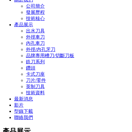
公司簡介
發展歷程
技術核心
產品展示
出水刀具
外徑車刀
內孔車刀
外徑/內孔牙刀
品牌專用槽刀/切斷刀板
銑刀系列
鑽頭
卡式刀座
刀片/零件
英制刀具
技術資料
最新消息
影片
型錄下載
聯絡我們
產品展示