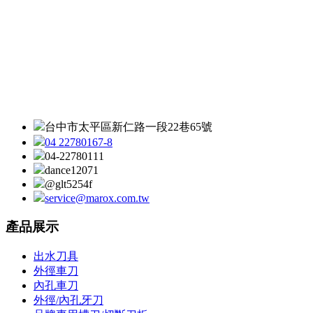
台中市太平區新仁路一段22巷65號
04 22780167-8
04-22780111
dance12071
@glt5254f
service@marox.com.tw
產品展示
出水刀具
外徑車刀
內孔車刀
外徑/內孔牙刀