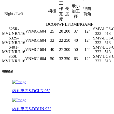
工
最小
作
長
徑向
柄徑
加工
Right / Left
寬
度
前角
徑
度
DCON
WF
LF
DMIN
GAMF
S25R-
SMV-
LCS-
VNMG1604
25
20
200
37
12°
MVUNR/L16
322
513
S32S-
SMV-
LCS-
VNMG1604
32
22
250
40
12°
MVUNR/L16
322
513
S40T-
SMV-
LCS-
VNMG1604
40
27
300
50
15°
MVUNR/L16
322
513
S50U-
SMV-
LCS-
VNMG1604
50
32
350
63
12°
MVUNR/L16
322
513
相關產品
內孔車刀S-DCLN 95°
內孔車刀S-DDUN 93°