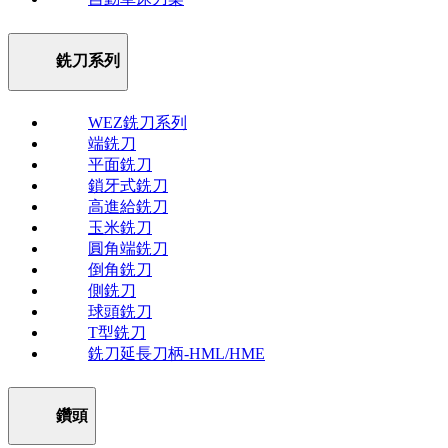
銑刀系列
WEZ銑刀系列
端銑刀
平面銑刀
鎖牙式銑刀
高進給銑刀
玉米銑刀
圓角端銑刀
倒角銑刀
側銑刀
球頭銑刀
T型銑刀
銑刀延長刀柄-HML/HME
鑽頭