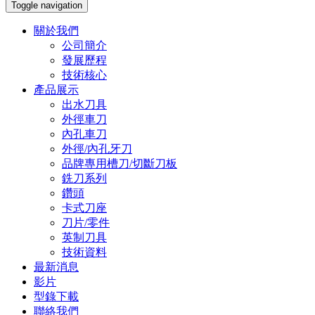
Toggle navigation
關於我們
公司簡介
發展歷程
技術核心
產品展示
出水刀具
外徑車刀
內孔車刀
外徑/內孔牙刀
品牌專用槽刀/切斷刀板
銑刀系列
鑽頭
卡式刀座
刀片/零件
英制刀具
技術資料
最新消息
影片
型錄下載
聯絡我們