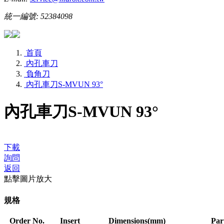
統一編號: 52384098
首頁
內孔車刀
負角刀
內孔車刀S-MVUN 93°
內孔車刀S-MVUN 93°
下載
詢問
返回
點擊圖片放大
規格
Order No.
Insert
Dimensions(mm)
Par