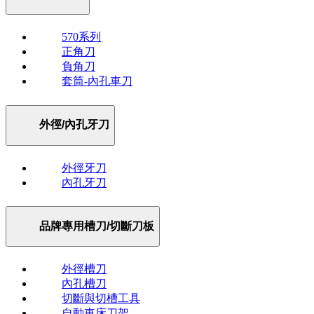
570系列
正角刀
負角刀
套筒-內孔車刀
外徑/內孔牙刀
外徑牙刀
內孔牙刀
品牌專用槽刀/切斷刀板
外徑槽刀
內孔槽刀
切斷與切槽工具
自動車床刀架