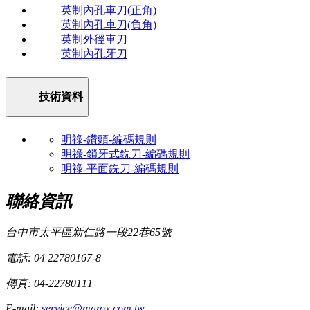
英制內孔車刀(正角)
英制內孔車刀(負角)
英制外徑車刀
英制內孔牙刀
技術資料
明祿-鑽頭-編碼規則
明祿-鎖牙式銑刀-編碼規則
明祿-平面銑刀-編碼規則
聯絡資訊
台中市太平區新仁路一段22巷65號
電話: 04 22780167-8
傳真: 04-22780111
E-mail:
service@marox.com.tw