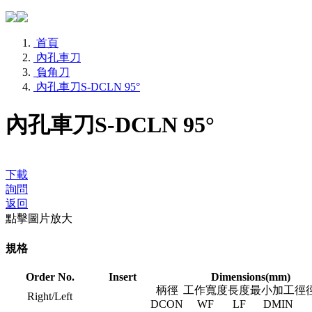
首頁
內孔車刀
負角刀
內孔車刀S-DCLN 95°
內孔車刀S-DCLN 95°
下載
詢問
返回
點擊圖片放大
規格
Order No.
Insert
Dimensions(mm)
柄徑
工作寬度
長度
最小加工徑
Right/Left
DCON
WF
LF
DMIN