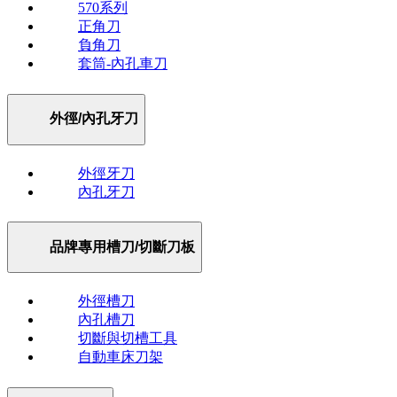
570系列
正角刀
負角刀
套筒-內孔車刀
外徑/內孔牙刀
外徑牙刀
內孔牙刀
品牌專用槽刀/切斷刀板
外徑槽刀
內孔槽刀
切斷與切槽工具
自動車床刀架