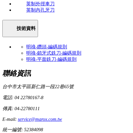
英制外徑車刀
英制內孔牙刀
技術資料
明祿-鑽頭-編碼規則
明祿-鎖牙式銑刀-編碼規則
明祿-平面銑刀-編碼規則
聯絡資訊
台中市太平區新仁路一段22巷65號
電話: 04 22780167-8
傳真: 04-22780111
E-mail:
service@marox.com.tw
統一編號: 52384098