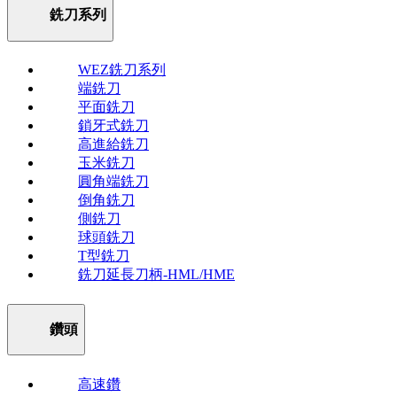
銑刀系列
WEZ銑刀系列
端銑刀
平面銑刀
鎖牙式銑刀
高進給銑刀
玉米銑刀
圓角端銑刀
倒角銑刀
側銑刀
球頭銑刀
T型銑刀
銑刀延長刀柄-HML/HME
鑽頭
高速鑽