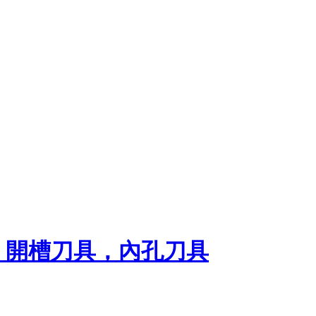
，開槽刀具，內孔刀具