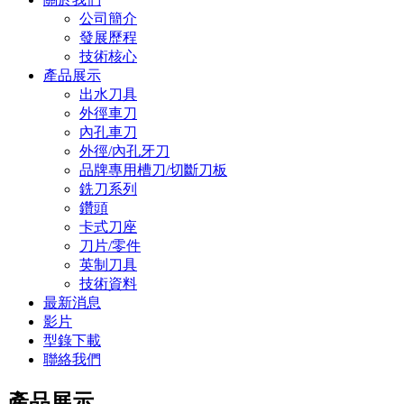
公司簡介
發展歷程
技術核心
產品展示
出水刀具
外徑車刀
內孔車刀
外徑/內孔牙刀
品牌專用槽刀/切斷刀板
銑刀系列
鑽頭
卡式刀座
刀片/零件
英制刀具
技術資料
最新消息
影片
型錄下載
聯絡我們
產品展示