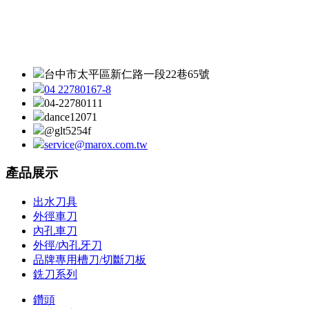
台中市太平區新仁路一段22巷65號
04 22780167-8
04-22780111
dance12071
@glt5254f
service@marox.com.tw
產品展示
出水刀具
外徑車刀
內孔車刀
外徑/內孔牙刀
品牌專用槽刀/切斷刀板
銑刀系列
鑽頭