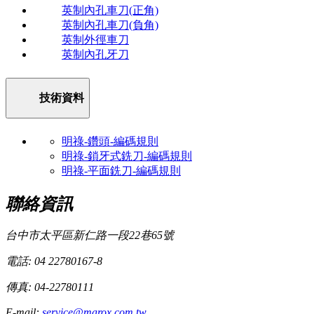
英制內孔車刀(正角)
英制內孔車刀(負角)
英制外徑車刀
英制內孔牙刀
技術資料
明祿-鑽頭-編碼規則
明祿-鎖牙式銑刀-編碼規則
明祿-平面銑刀-編碼規則
聯絡資訊
台中市太平區新仁路一段22巷65號
電話: 04 22780167-8
傳真: 04-22780111
E-mail:
service@marox.com.tw