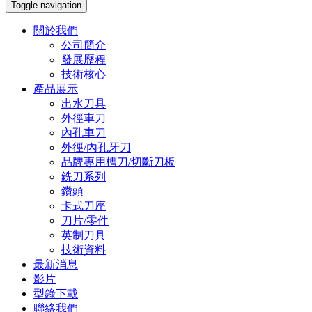
Toggle navigation
關於我們
公司簡介
發展歷程
技術核心
產品展示
出水刀具
外徑車刀
內孔車刀
外徑/內孔牙刀
品牌專用槽刀/切斷刀板
銑刀系列
鑽頭
卡式刀座
刀片/零件
英制刀具
技術資料
最新消息
影片
型錄下載
聯絡我們