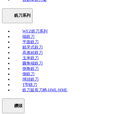
銑刀系列
WEZ銑刀系列
端銑刀
平面銑刀
鎖牙式銑刀
高進給銑刀
玉米銑刀
圓角端銑刀
倒角銑刀
側銑刀
球頭銑刀
T型銑刀
銑刀延長刀柄-HML/HME
鑽頭