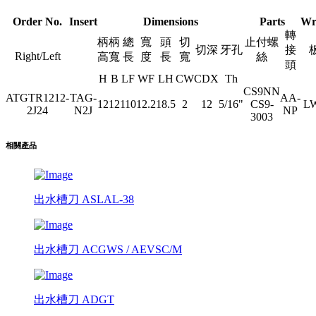
Order No.
Insert
Dimensions
Parts
Wr
轉
柄
柄
總
寬
頭
切
止付螺
切深
牙孔
接
Right/Left
高
寬
長
度
長
寬
絲
頭
H
B
LF
WF
LH
CW
CDX
Th
CS9NN
ATGTR1212-
TAG-
AA-
12
12
110
12.2
18.5
2
12
5/16"
CS9-
L
2J24
N2J
NP
3003
相關產品
出水槽刀 ASLAL-38
出水槽刀 ACGWS / AEVSC/M
出水槽刀 ADGT