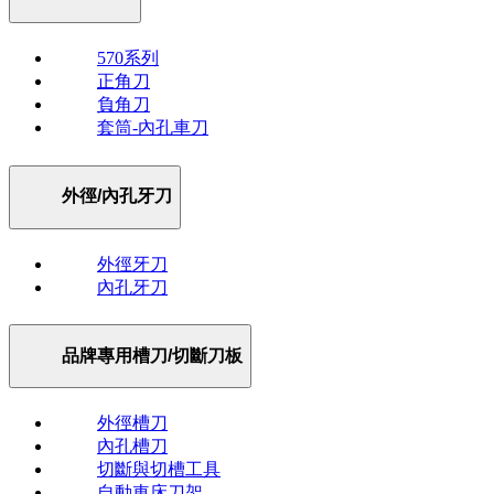
570系列
正角刀
負角刀
套筒-內孔車刀
外徑/內孔牙刀
外徑牙刀
內孔牙刀
品牌專用槽刀/切斷刀板
外徑槽刀
內孔槽刀
切斷與切槽工具
自動車床刀架