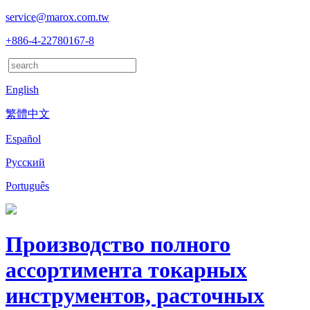
service@marox.com.tw
+886-4-22780167-8
English
繁體中文
Español
Русский
Português
Производство полного
ассортимента токарных
инструментов, расточных