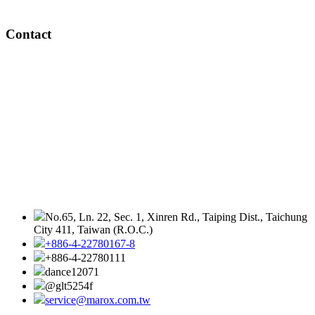
Contact
No.65, Ln. 22, Sec. 1, Xinren Rd., Taiping Dist., Taichung
City 411, Taiwan (R.O.C.)
+886-4-22780167-8
+886-4-22780111
dance12071
@glt5254f
service@marox.com.tw