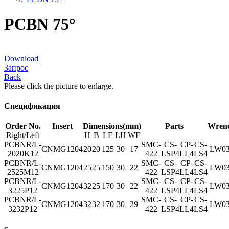
PCBN 75°
Download
Запрос
Back
Please click the picture to enlarge.
Спецификация
Order No.
Insert
Dimensions(mm)
Parts
Wren
Right/Left
H
B
LF
LH
WF
PCBNR/L-
SMC-
CS-
CP-
CS-
CNMG1204
20
20
125
30
17
LW03
2020K12
422
LSP4
LL4
LS4
PCBNR/L-
SMC-
CS-
CP-
CS-
CNMG1204
25
25
150
30
22
LW03
2525M12
422
LSP4
LL4
LS4
PCBNR/L-
SMC-
CS-
CP-
CS-
CNMG1204
32
25
170
30
22
LW03
3225P12
422
LSP4
LL4
LS4
PCBNR/L-
SMC-
CS-
CP-
CS-
CNMG1204
32
32
170
30
29
LW03
3232P12
422
LSP4
LL4
LS4