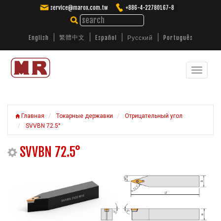
service@marox.com.tw
+886-4-22780167-8
繁體中文
English
Español
Русский
Português
Toggle
Производство полного ассортимента
токарных инструментов, расточных оправок,
navigat
фрез, сверл.
Главная
Токарные державки
Отрицательный угол
SVVBN 72.5°
SVVBN 72.5°