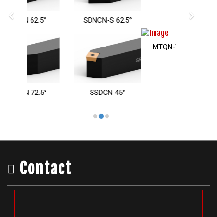
‹
›
MTXN-W 100°
SDNCN-S 62.5°
MTQN-W 105°
SSDCN 45°
Contact