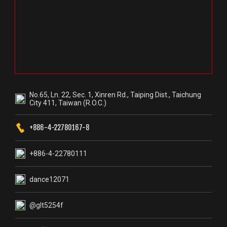
No.65, Ln. 22, Sec. 1, Xinren Rd., Taiping Dist., Taichung
City 411, Taiwan (R.O.C.)
+886-4-22780167-8
+886-4-22780111
dance12071
@glt5254f