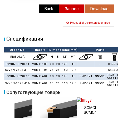
Back
Запрос
Download
Please click the picture to enlarge.
Спецификация
Order No.
Insert
Dimensions(mm)
Parts
Right/Left
H
B
LF
WF
SVVBN-2020K11
VBMT1103
20
20
125
10
-
-
CS250
SVVBN-2525M11
VBMT1103
25
25
150
12.5
-
-
CS250
CS3511
SVVBN-2020K16
VBMT1604
20
20
125
10
SMV-321
SN535
CS351
CS3511
SVVBN-2525M16
VBMT1604
25
25
150
12.5
SMV-321
SN535
CS351
Сопутствующие товары
SCMCN 80°/
MWLN-W 95°
SCMCN-100°