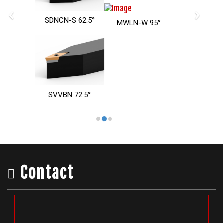
‹
›
N-S 62.5°
MWLN-W 95°
MTXN-W 100°
BN 72.5°
Contact