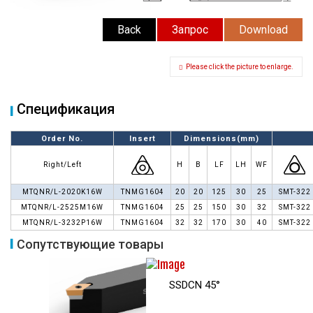
Back
Запрос
Download
Please click the picture to enlarge.
Спецификация
Order No.
Insert
Dimensions(mm)
Right/Left
H
B
LF
LH
WF
MTQNR/L-2020K16W
TNMG1604
20
20
125
30
25
SMT-322
MTQNR/L-2525M16W
TNMG1604
25
25
150
30
32
SMT-322
MTQNR/L-3232P16W
TNMG1604
32
32
170
30
40
SMT-322
Сопутствующие товары
SSDCN 45°
SCMCN 80°/
SCMCN-100°