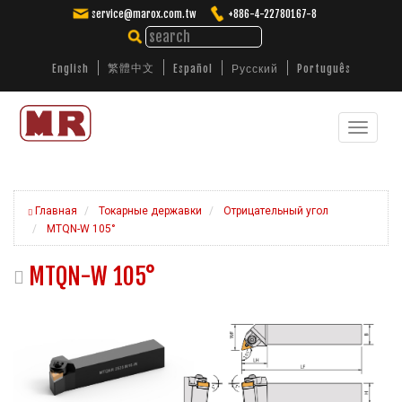
service@marox.com.tw
+886-4-22780167-8
繁體中文
English
Español
Русский
Português
Toggle
Производство полного ассортимента
токарных инструментов, расточных оправок,
navigat
фрез, сверл.
Главная
Токарные державки
Отрицательный угол
MTQN-W 105°
MTQN-W 105°