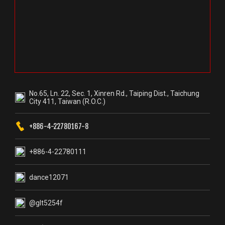
No.65, Ln. 22, Sec. 1, Xinren Rd., Taiping Dist., Taichung
City 411, Taiwan (R.O.C.)
+886-4-22780167-8
+886-4-22780111
dance12071
@glt5254f