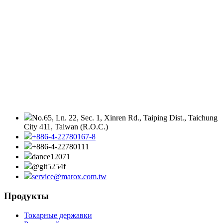
No.65, Ln. 22, Sec. 1, Xinren Rd., Taiping Dist., Taichung
City 411, Taiwan (R.O.C.)
+886-4-22780167-8
+886-4-22780111
dance12071
@glt5254f
service@marox.com.tw
Продукты
Токарные державки