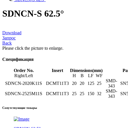
SDNCN-S 62.5°
Download
Запрос
Back
Please click the picture to enlarge.
Спецификация
Order No.
Insert
Dimensions(mm)
Pa
Right/Left
H
B
LF
WF
SMD-
SDNCN-2020K11S
DCMT11T3
20
20
125
25
SN5
343
SMD-
SDNCN-2525M11S
DCMT11T3
25
25
150
32
SN5
343
Сопутствующие товары