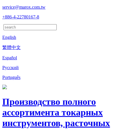
service@marox.com.tw
+886-4-22780167-8
English
繁體中文
Español
Русский
Português
Производство полного
ассортимента токарных
инструментов, расточных