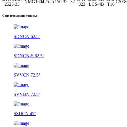
TNMG1604
25
25
150
32
32
CSE8
2525-33
323
LCS-4B
T16
Сопутствующие товары
SDNCN 62.5°
SDNCN-S 62.5°
SVVCN 72.5°
SVVBN 72.5°
SSDCN 45°