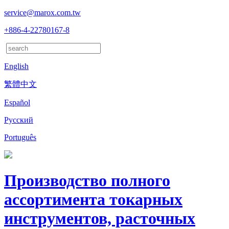
service@marox.com.tw
+886-4-22780167-8
English
繁體中文
Español
Русский
Português
Производство полного
ассортимента токарных
инструментов, расточных