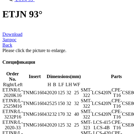
ETJN 93°
Download
Запрос
Back
Please click the picture to enlarge.
Спецификация
Order
Insert
Dimensions(mm)
Parts
No.
Right/Left
H
B
LF
LH
WF
ETJNR/L-
SMT-
CPE-
TNMG1604
20
20
125
32
25
LCS420N
CSE8
2020K16
322
T16
ETJNR/L-
SMT-
CPE-
TNMG1604
25
25
150
32
32
LCS420N
CSE8
2525M16
322
T16
ETJNR/L-
SMT-
CPE-
TNMG1604
32
32
170
32
40
LCS420N
CSE8
3232P16
322
T16
ETJNR/L-
SMT-
LCS-415
CPE-
TNMG1604
20
20
125
32
25
CSE8
2020-33
323
LCS-4B
T16
ETJNR/L-
SMT-
LCS-420
CPE-