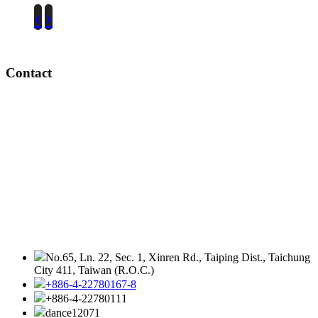
‹
›
Contact
No.65, Ln. 22, Sec. 1, Xinren Rd., Taiping Dist., Taichung
City 411, Taiwan (R.O.C.)
+886-4-22780167-8
+886-4-22780111
dance12071