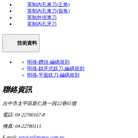
英制內孔車刀(正角)
英制內孔車刀(負角)
英制外徑車刀
英制內孔牙刀
技術資料
明祿-鑽頭-編碼規則
明祿-鎖牙式銑刀-編碼規則
明祿-平面銑刀-編碼規則
聯絡資訊
台中市太平區新仁路一段22巷65號
電話: 04 22780167-8
傳真: 04-22780111
E-mail:
service@marox.com.tw