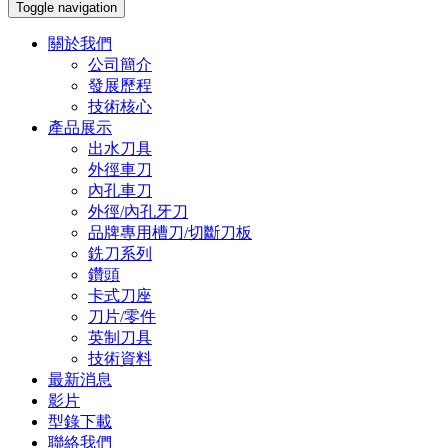
Toggle navigation
關於我們
公司簡介
發展歷程
技術核心
產品展示
出水刀具
外徑車刀
內孔車刀
外徑/內孔牙刀
品牌專用槽刀/切斷刀板
銑刀系列
鑽頭
卡式刀座
刀片/零件
英制刀具
技術資料
最新消息
影片
型錄下載
聯絡我們