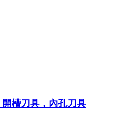
，開槽刀具，內孔刀具