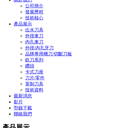
公司簡介
發展歷程
技術核心
產品展示
出水刀具
外徑車刀
內孔車刀
外徑/內孔牙刀
品牌專用槽刀/切斷刀板
銑刀系列
鑽頭
卡式刀座
刀片/零件
英制刀具
技術資料
最新消息
影片
型錄下載
聯絡我們
產品展示