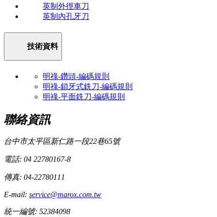
英制外徑車刀
英制內孔牙刀
技術資料
明祿-鑽頭-編碼規則
明祿-鎖牙式銑刀-編碼規則
明祿-平面銑刀-編碼規則
聯絡資訊
台中市太平區新仁路一段22巷65號
電話: 04 22780167-8
傳真: 04-22780111
E-mail:
service@marox.com.tw
統一編號: 52384098