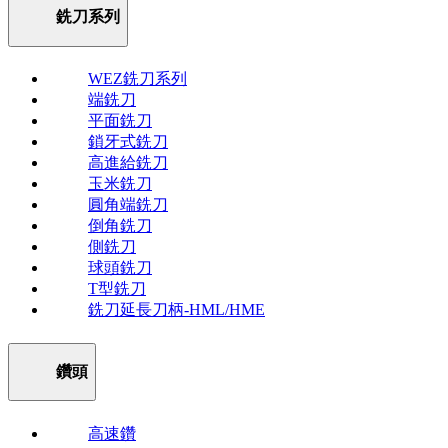
銑刀系列
WEZ銑刀系列
端銑刀
平面銑刀
鎖牙式銑刀
高進給銑刀
玉米銑刀
圓角端銑刀
倒角銑刀
側銑刀
球頭銑刀
T型銑刀
銑刀延長刀柄-HML/HME
鑽頭
高速鑽