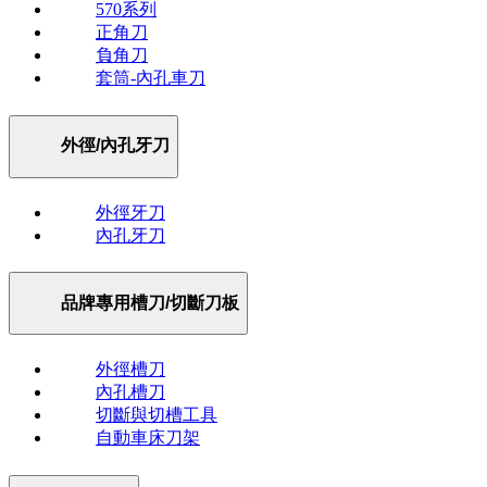
570系列
正角刀
負角刀
套筒-內孔車刀
外徑/內孔牙刀
外徑牙刀
內孔牙刀
品牌專用槽刀/切斷刀板
外徑槽刀
內孔槽刀
切斷與切槽工具
自動車床刀架