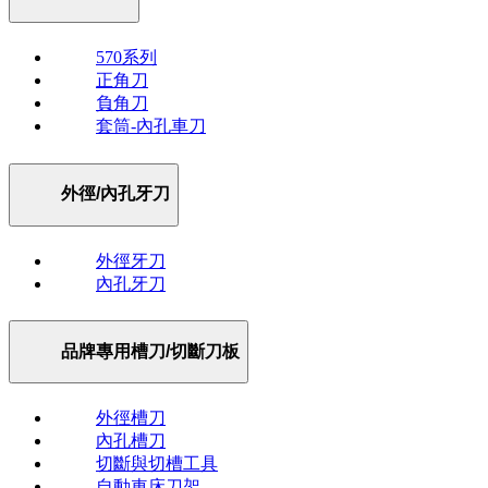
570系列
正角刀
負角刀
套筒-內孔車刀
外徑/內孔牙刀
外徑牙刀
內孔牙刀
品牌專用槽刀/切斷刀板
外徑槽刀
內孔槽刀
切斷與切槽工具
自動車床刀架