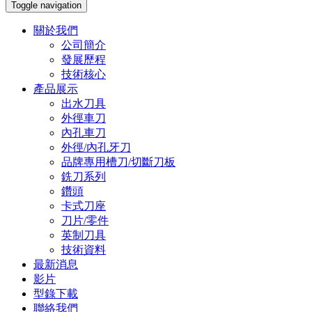
Toggle navigation
關於我們
公司簡介
發展歷程
技術核心
產品展示
出水刀具
外徑車刀
內孔車刀
外徑/內孔牙刀
品牌專用槽刀/切斷刀板
銑刀系列
鑽頭
卡式刀座
刀片/零件
英制刀具
技術資料
最新消息
影片
型錄下載
聯絡我們