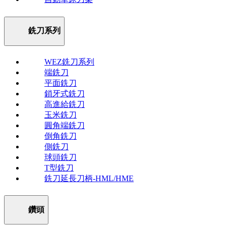
銑刀系列
WEZ銑刀系列
端銑刀
平面銑刀
鎖牙式銑刀
高進給銑刀
玉米銑刀
圓角端銑刀
倒角銑刀
側銑刀
球頭銑刀
T型銑刀
銑刀延長刀柄-HML/HME
鑽頭