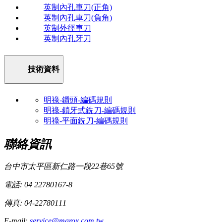
英制內孔車刀(正角)
英制內孔車刀(負角)
英制外徑車刀
英制內孔牙刀
技術資料
明祿-鑽頭-編碼規則
明祿-鎖牙式銑刀-編碼規則
明祿-平面銑刀-編碼規則
聯絡資訊
台中市太平區新仁路一段22巷65號
電話: 04 22780167-8
傳真: 04-22780111
E-mail:
service@marox.com.tw