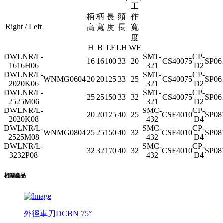
工
柄
柄
長
頭
作
Right / Left
高
寬
度
長
寬
度
H
B
LF
LH
WF
DWLNR/L-
SMT-
CP-
16
16
100
33
20
CS40075
SP06
1616H06
321
D2
DWLNR/L-
SMT-
CP-
WNMG0604
20
20
125
33
25
CS40075
SP06
2020K06
321
D2
DWLNR/L-
SMT-
CP-
25
25
150
33
32
CS40075
SP06
2525M06
321
D2
DWLNR/L-
SMC-
CP-
20
20
125
40
25
CSF4010
SP08
2020K08
432
D4
DWLNR/L-
SMC-
CP-
WNMG0804
25
25
150
40
32
CSF4010
SP08
2525M08
432
D4
DWLNR/L-
SMC-
CP-
32
32
170
40
32
CSF4010
SP08
3232P08
432
D4
相關產品
外徑車刀DCBN 75°