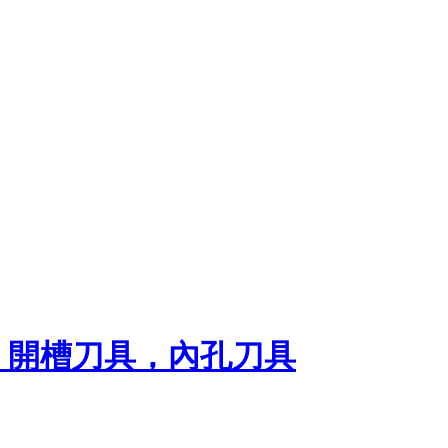
，開槽刀具，內孔刀具