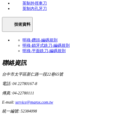
英制外徑車刀
英制內孔牙刀
技術資料
明祿-鑽頭-編碼規則
明祿-鎖牙式銑刀-編碼規則
明祿-平面銑刀-編碼規則
聯絡資訊
台中市太平區新仁路一段22巷65號
電話: 04 22780167-8
傳真: 04-22780111
E-mail:
service@marox.com.tw
統一編號: 52384098