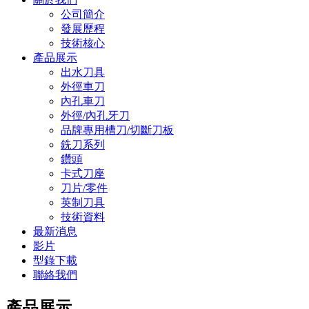
公司簡介
發展歷程
技術核心
產品展示
出水刀具
外徑車刀
內孔車刀
外徑/內孔牙刀
品牌專用槽刀/切斷刀板
銑刀系列
鑽頭
卡式刀座
刀片/零件
英制刀具
技術資料
最新消息
影片
型錄下載
聯絡我們
產品展示