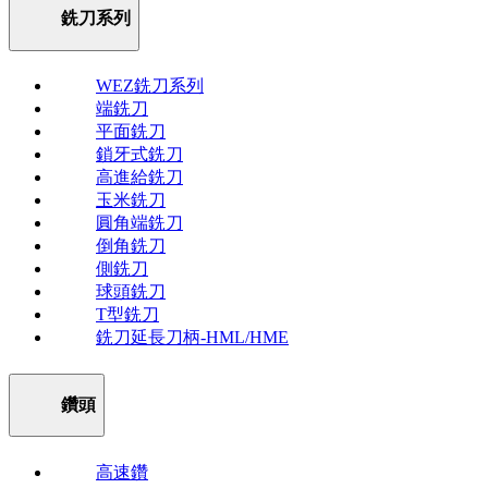
銑刀系列
WEZ銑刀系列
端銑刀
平面銑刀
鎖牙式銑刀
高進給銑刀
玉米銑刀
圓角端銑刀
倒角銑刀
側銑刀
球頭銑刀
T型銑刀
銑刀延長刀柄-HML/HME
鑽頭
高速鑽