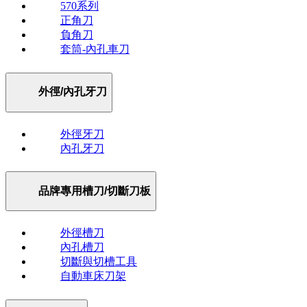
570系列
正角刀
負角刀
套筒-內孔車刀
外徑/內孔牙刀
外徑牙刀
內孔牙刀
品牌專用槽刀/切斷刀板
外徑槽刀
內孔槽刀
切斷與切槽工具
自動車床刀架