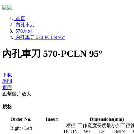
首頁
內孔車刀
570系列
內孔車刀 570-PCLN 95°
內孔車刀 570-PCLN 95°
下載
詢問
返回
點擊圖片放大
規格
Order No.
Insert
Dimensions(mm)
柄徑
工作寬度
長度
最小加工徑
Right / Left
DCON
WF
LF
DMIN