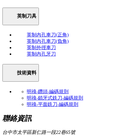
英制刀具
英制內孔車刀(正角)
英制內孔車刀(負角)
英制外徑車刀
英制內孔牙刀
技術資料
明祿-鑽頭-編碼規則
明祿-鎖牙式銑刀-編碼規則
明祿-平面銑刀-編碼規則
聯絡資訊
台中市太平區新仁路一段22巷65號