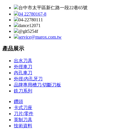
台中市太平區新仁路一段22巷65號
04 22780167-8
04-22780111
dance12071
@glt5254f
service@marox.com.tw
產品展示
出水刀具
外徑車刀
內孔車刀
外徑/內孔牙刀
品牌專用槽刀/切斷刀板
銑刀系列
鑽頭
卡式刀座
刀片/零件
英制刀具
技術資料