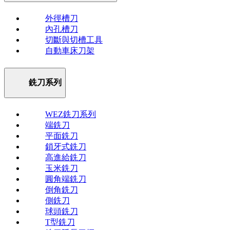
外徑槽刀
內孔槽刀
切斷與切槽工具
自動車床刀架
銑刀系列
WEZ銑刀系列
端銑刀
平面銑刀
鎖牙式銑刀
高進給銑刀
玉米銑刀
圓角端銑刀
倒角銑刀
側銑刀
球頭銑刀
T型銑刀