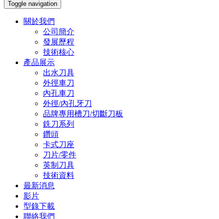
Toggle navigation
關於我們
公司簡介
發展歷程
技術核心
產品展示
出水刀具
外徑車刀
內孔車刀
外徑/內孔牙刀
品牌專用槽刀/切斷刀板
銑刀系列
鑽頭
卡式刀座
刀片/零件
英制刀具
技術資料
最新消息
影片
型錄下載
聯絡我們