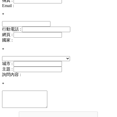
傳真 :
Email :
*
行動電話 :
網頁 :
國家 :
*
城市 :
主題 :
詢問內容 :
*