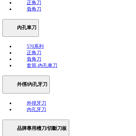
正角刀
負角刀
內孔車刀
570系列
正角刀
負角刀
套筒-內孔車刀
外徑/內孔牙刀
外徑牙刀
內孔牙刀
品牌專用槽刀/切斷刀板