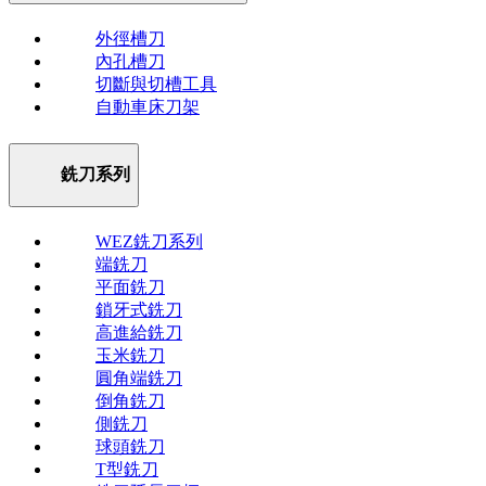
外徑槽刀
內孔槽刀
切斷與切槽工具
自動車床刀架
銑刀系列
WEZ銑刀系列
端銑刀
平面銑刀
鎖牙式銑刀
高進給銑刀
玉米銑刀
圓角端銑刀
倒角銑刀
側銑刀
球頭銑刀
T型銑刀