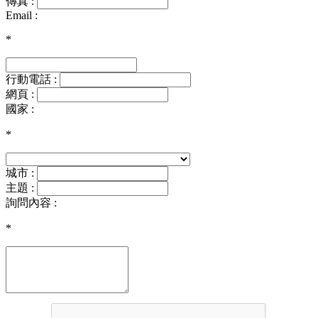
傳真 :
Email :
*
行動電話 :
網頁 :
國家 :
*
城市 :
主題 :
詢問內容 :
*