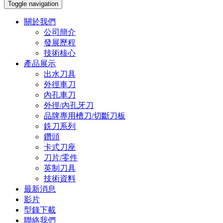
Toggle navigation
關於我們
公司簡介
發展歷程
技術核心
產品展示
出水刀具
外徑車刀
內孔車刀
外徑/內孔牙刀
品牌專用槽刀/切斷刀板
銑刀系列
鑽頭
卡式刀座
刀片/零件
英制刀具
技術資料
最新消息
影片
型錄下載
聯絡我們