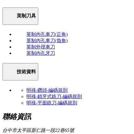
英制刀具
英制內孔車刀(正角)
英制內孔車刀(負角)
英制外徑車刀
英制內孔牙刀
技術資料
明祿-鑽頭-編碼規則
明祿-鎖牙式銑刀-編碼規則
明祿-平面銑刀-編碼規則
聯絡資訊
台中市太平區新仁路一段22巷65號