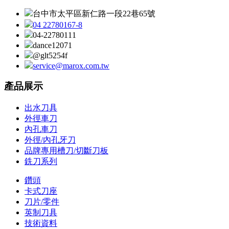
台中市太平區新仁路一段22巷65號
04 22780167-8
04-22780111
dance12071
@glt5254f
service@marox.com.tw
產品展示
出水刀具
外徑車刀
內孔車刀
外徑/內孔牙刀
品牌專用槽刀/切斷刀板
銑刀系列
鑽頭
卡式刀座
刀片/零件
英制刀具
技術資料