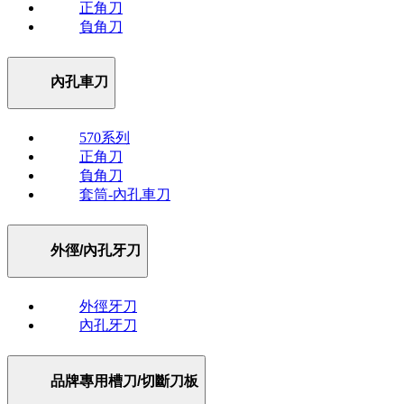
正角刀
負角刀
內孔車刀
570系列
正角刀
負角刀
套筒-內孔車刀
外徑/內孔牙刀
外徑牙刀
內孔牙刀
品牌專用槽刀/切斷刀板