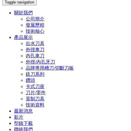
Toggle navigation
關於我們
公司簡介
發展歷程
技術核心
產品展示
出水刀具
外徑車刀
內孔車刀
外徑/內孔牙刀
品牌專用槽刀/切斷刀板
銑刀系列
鑽頭
卡式刀座
刀片/零件
英制刀具
技術資料
最新消息
影片
型錄下載
聯絡我們