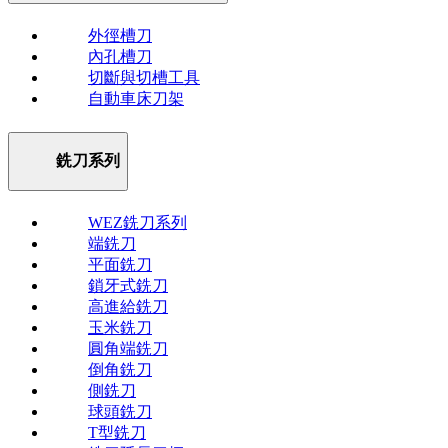
外徑槽刀
內孔槽刀
切斷與切槽工具
自動車床刀架
銑刀系列
WEZ銑刀系列
端銑刀
平面銑刀
鎖牙式銑刀
高進給銑刀
玉米銑刀
圓角端銑刀
倒角銑刀
側銑刀
球頭銑刀
T型銑刀