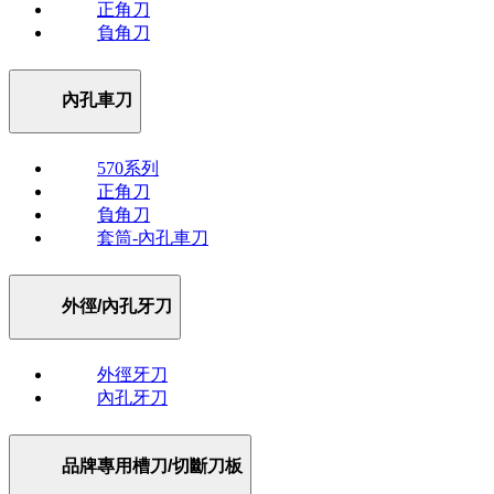
正角刀
負角刀
內孔車刀
570系列
正角刀
負角刀
套筒-內孔車刀
外徑/內孔牙刀
外徑牙刀
內孔牙刀
品牌專用槽刀/切斷刀板