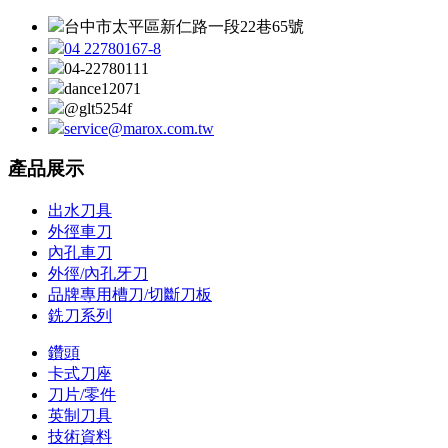
台中市太平區新仁路一段22巷65號
04 22780167-8
04-22780111
dance12071
@glt5254f
service@marox.com.tw
產品展示
出水刀具
外徑車刀
內孔車刀
外徑/內孔牙刀
品牌專用槽刀/切斷刀板
銑刀系列
鑽頭
卡式刀座
刀片/零件
英制刀具
技術資料