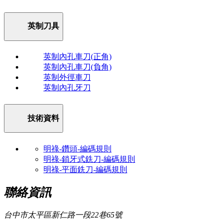
英制刀具
英制內孔車刀(正角)
英制內孔車刀(負角)
英制外徑車刀
英制內孔牙刀
技術資料
明祿-鑽頭-編碼規則
明祿-鎖牙式銑刀-編碼規則
明祿-平面銑刀-編碼規則
聯絡資訊
台中市太平區新仁路一段22巷65號