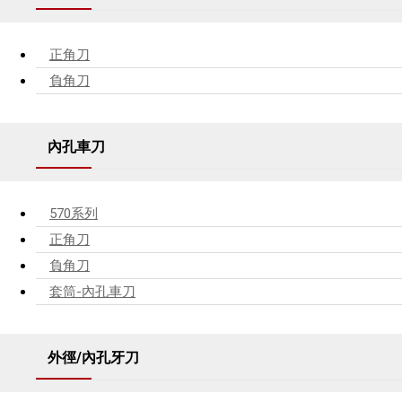
正角刀
負角刀
內孔車刀
570系列
正角刀
負角刀
套筒-內孔車刀
外徑/內孔牙刀