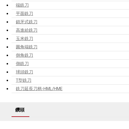
端銑刀
平面銑刀
鎖牙式銑刀
高進給銑刀
玉米銑刀
圓角端銑刀
倒角銑刀
側銑刀
球頭銑刀
T型銑刀
銑刀延長刀柄-HML/HME
鑽頭