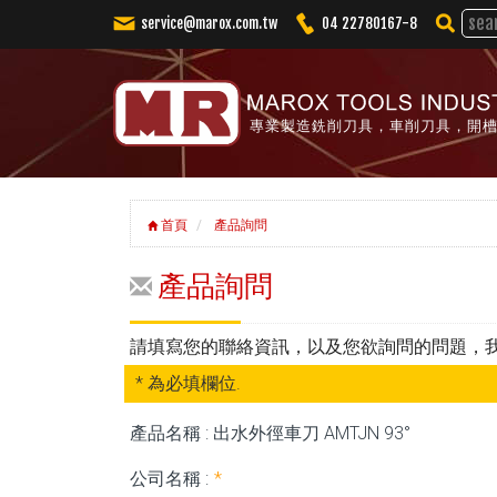
service@marox.com.tw
04 22780167-8
專業製造銑削刀具，車削刀具，開
首頁
產品詢問
產品詢問
請填寫您的聯絡資訊，以及您欲詢問的問題，
* 為必填欄位.
產品名稱 : 出水外徑車刀 AMTJN 93°
公司名稱 :
*