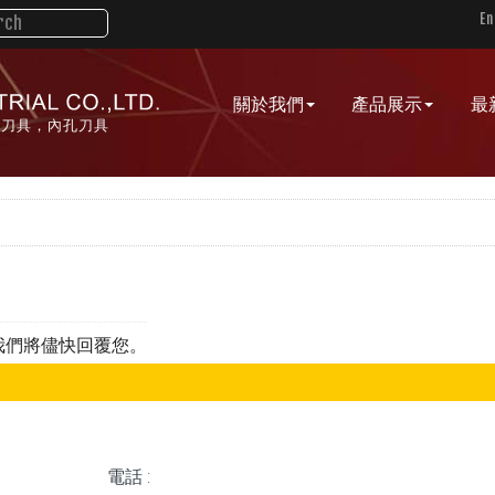
En
關於我們
產品展示
最
槽刀具，內孔刀具
我們將儘快回覆您。
電話 :