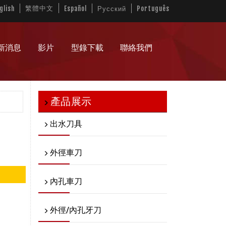
繁體中文
glish
Español
Русский
Português
新消息
影片
型錄下載
聯絡我們
產品展示
出水刀具
外徑車刀
內孔車刀
外徑/內孔牙刀