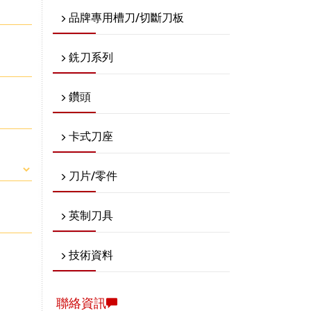
品牌專用槽刀/切斷刀板
銑刀系列
鑽頭
卡式刀座
刀片/零件
英制刀具
技術資料
聯絡資訊