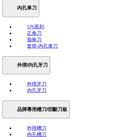
內孔車刀
570系列
正角刀
負角刀
套筒-內孔車刀
外徑/內孔牙刀
外徑牙刀
內孔牙刀
品牌專用槽刀/切斷刀板
外徑槽刀
內孔槽刀