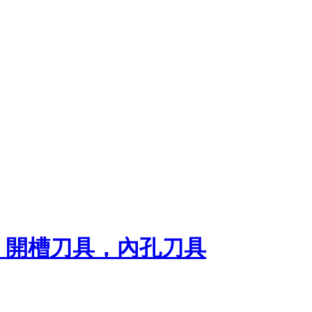
，開槽刀具，內孔刀具