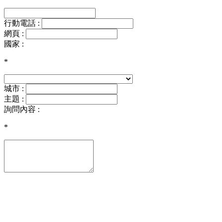
行動電話 :
網頁 :
國家 :
*
城市 :
主題 :
詢問內容 :
*