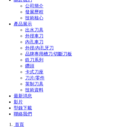
公司簡介
發展歷程
技術核心
產品展示
出水刀具
外徑車刀
內孔車刀
外徑/內孔牙刀
品牌專用槽刀/切斷刀板
銑刀系列
鑽頭
卡式刀座
刀片/零件
英制刀具
技術資料
最新消息
影片
型錄下載
聯絡我們
首頁