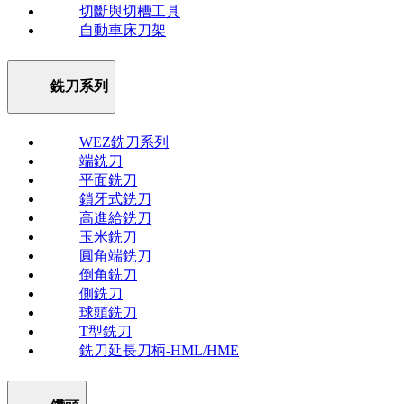
切斷與切槽工具
自動車床刀架
銑刀系列
WEZ銑刀系列
端銑刀
平面銑刀
鎖牙式銑刀
高進給銑刀
玉米銑刀
圓角端銑刀
倒角銑刀
側銑刀
球頭銑刀
T型銑刀
銑刀延長刀柄-HML/HME