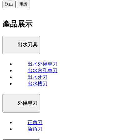
送出
重設
產品展示
出水刀具
出水外徑車刀
出水內孔車刀
出水牙刀
出水槽刀
外徑車刀
正角刀
負角刀