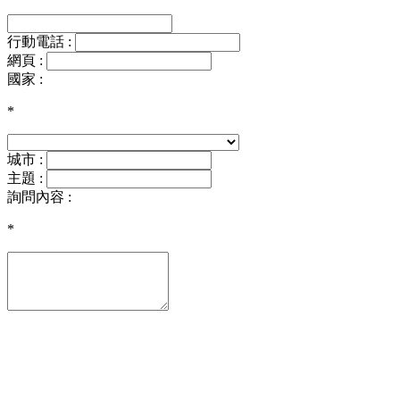
行動電話 :
網頁 :
國家 :
*
城市 :
主題 :
詢問內容 :
*