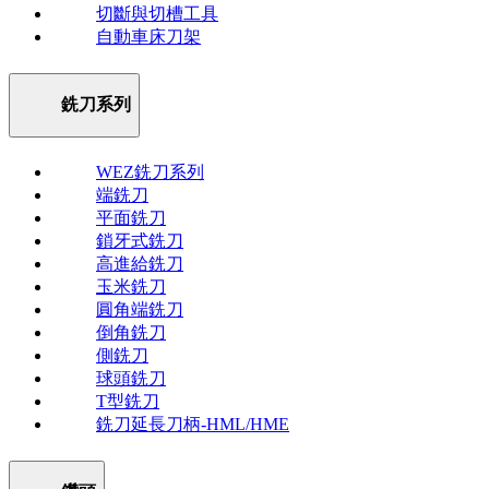
切斷與切槽工具
自動車床刀架
銑刀系列
WEZ銑刀系列
端銑刀
平面銑刀
鎖牙式銑刀
高進給銑刀
玉米銑刀
圓角端銑刀
倒角銑刀
側銑刀
球頭銑刀
T型銑刀
銑刀延長刀柄-HML/HME