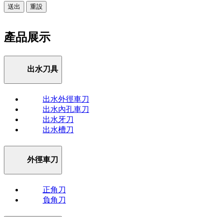
送出
重設
產品展示
出水刀具
出水外徑車刀
出水內孔車刀
出水牙刀
出水槽刀
外徑車刀
正角刀
負角刀