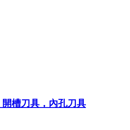
，開槽刀具，內孔刀具