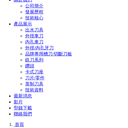
公司簡介
發展歷程
技術核心
產品展示
出水刀具
外徑車刀
內孔車刀
外徑/內孔牙刀
品牌專用槽刀/切斷刀板
銑刀系列
鑽頭
卡式刀座
刀片/零件
英制刀具
技術資料
最新消息
影片
型錄下載
聯絡我們
首頁