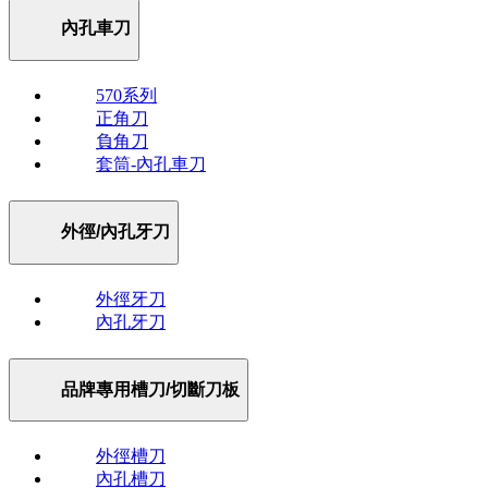
內孔車刀
570系列
正角刀
負角刀
套筒-內孔車刀
外徑/內孔牙刀
外徑牙刀
內孔牙刀
品牌專用槽刀/切斷刀板
外徑槽刀
內孔槽刀