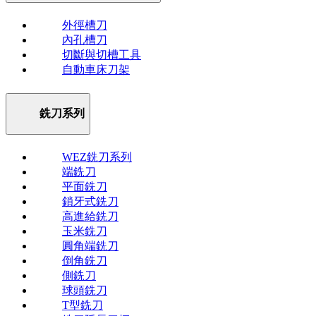
外徑槽刀
內孔槽刀
切斷與切槽工具
自動車床刀架
銑刀系列
WEZ銑刀系列
端銑刀
平面銑刀
鎖牙式銑刀
高進給銑刀
玉米銑刀
圓角端銑刀
倒角銑刀
側銑刀
球頭銑刀
T型銑刀