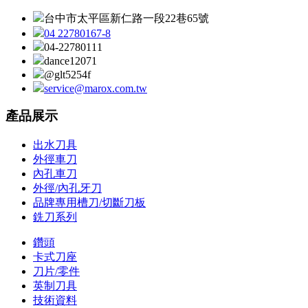
台中市太平區新仁路一段22巷65號
04 22780167-8
04-22780111
dance12071
@glt5254f
service@marox.com.tw
產品展示
出水刀具
外徑車刀
內孔車刀
外徑/內孔牙刀
品牌專用槽刀/切斷刀板
銑刀系列
鑽頭
卡式刀座
刀片/零件
英制刀具
技術資料