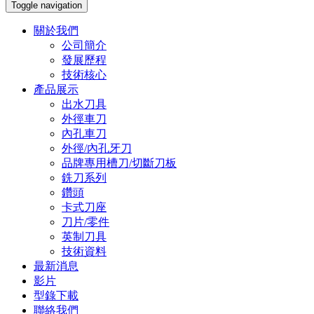
Toggle navigation
關於我們
公司簡介
發展歷程
技術核心
產品展示
出水刀具
外徑車刀
內孔車刀
外徑/內孔牙刀
品牌專用槽刀/切斷刀板
銑刀系列
鑽頭
卡式刀座
刀片/零件
英制刀具
技術資料
最新消息
影片
型錄下載
聯絡我們