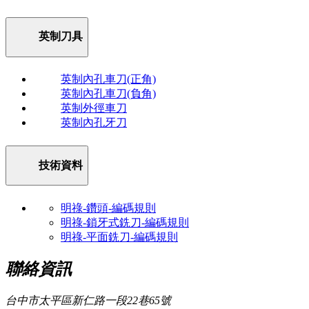
英制刀具
英制內孔車刀(正角)
英制內孔車刀(負角)
英制外徑車刀
英制內孔牙刀
技術資料
明祿-鑽頭-編碼規則
明祿-鎖牙式銑刀-編碼規則
明祿-平面銑刀-編碼規則
聯絡資訊
台中市太平區新仁路一段22巷65號