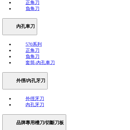
正角刀
負角刀
內孔車刀
570系列
正角刀
負角刀
套筒-內孔車刀
外徑/內孔牙刀
外徑牙刀
內孔牙刀
品牌專用槽刀/切斷刀板