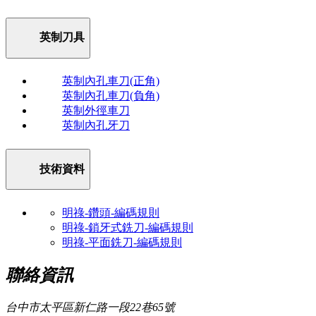
英制刀具
英制內孔車刀(正角)
英制內孔車刀(負角)
英制外徑車刀
英制內孔牙刀
技術資料
明祿-鑽頭-編碼規則
明祿-鎖牙式銑刀-編碼規則
明祿-平面銑刀-編碼規則
聯絡資訊
台中市太平區新仁路一段22巷65號