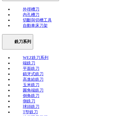
外徑槽刀
內孔槽刀
切斷與切槽工具
自動車床刀架
銑刀系列
WEZ銑刀系列
端銑刀
平面銑刀
鎖牙式銑刀
高進給銑刀
玉米銑刀
圓角端銑刀
倒角銑刀
側銑刀
球頭銑刀
T型銑刀