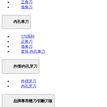
正角刀
負角刀
內孔車刀
570系列
正角刀
負角刀
套筒-內孔車刀
外徑/內孔牙刀
外徑牙刀
內孔牙刀
品牌專用槽刀/切斷刀板