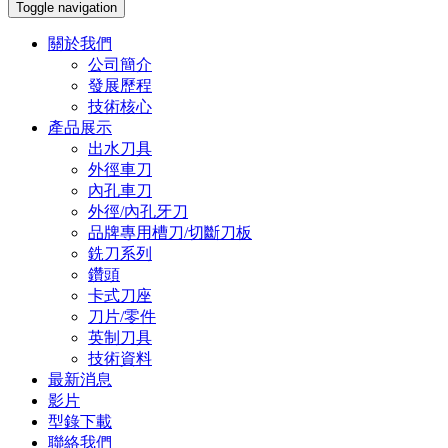
Toggle navigation
關於我們
公司簡介
發展歷程
技術核心
產品展示
出水刀具
外徑車刀
內孔車刀
外徑/內孔牙刀
品牌專用槽刀/切斷刀板
銑刀系列
鑽頭
卡式刀座
刀片/零件
英制刀具
技術資料
最新消息
影片
型錄下載
聯絡我們