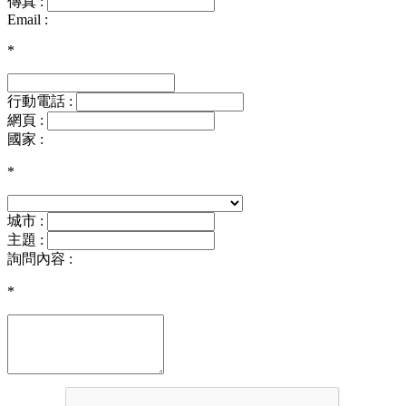
傳真 :
Email :
*
行動電話 :
網頁 :
國家 :
*
城市 :
主題 :
詢問內容 :
*