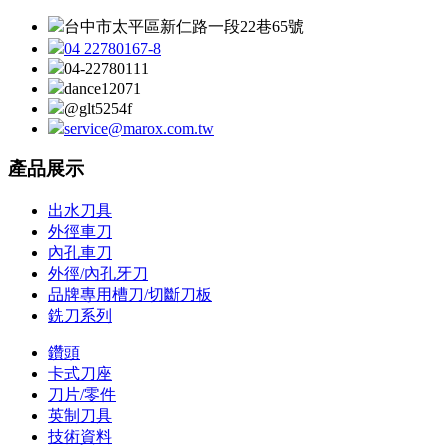
台中市太平區新仁路一段22巷65號
04 22780167-8
04-22780111
dance12071
@glt5254f
service@marox.com.tw
產品展示
出水刀具
外徑車刀
內孔車刀
外徑/內孔牙刀
品牌專用槽刀/切斷刀板
銑刀系列
鑽頭
卡式刀座
刀片/零件
英制刀具
技術資料