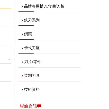
品牌專用槽刀/切斷刀板
銑刀系列
鑽頭
卡式刀座
刀片/零件
英制刀具
技術資料
聯絡資訊