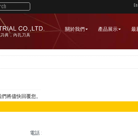
En
關於我們
產品展示
最
槽刀具，內孔刀具
我們將儘快回覆您。
電話 :