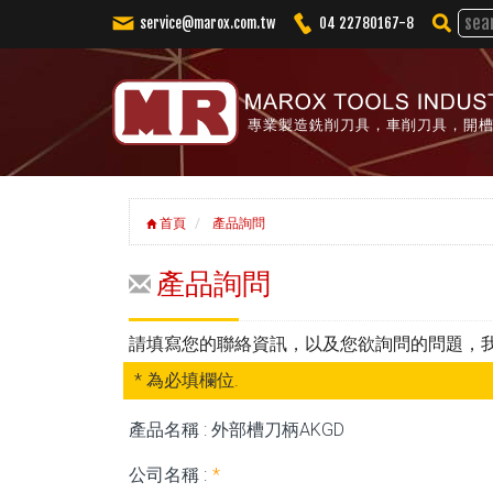
service@marox.com.tw
04 22780167-8
專業製造銑削刀具，車削刀具，開
首頁
產品詢問
產品詢問
請填寫您的聯絡資訊，以及您欲詢問的問題，
* 為必填欄位.
產品名稱 : 外部槽刀柄AKGD
公司名稱 :
*