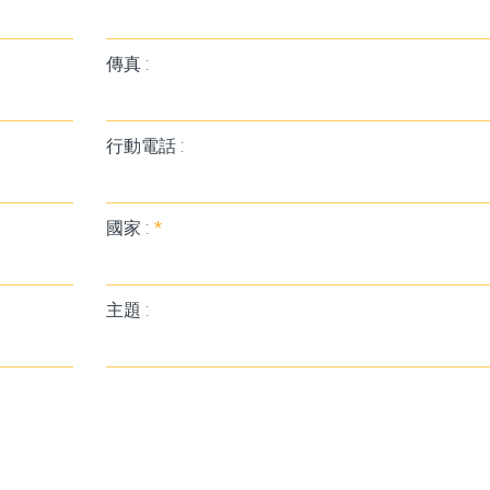
傳真 :
行動電話 :
國家 :
*
主題 :