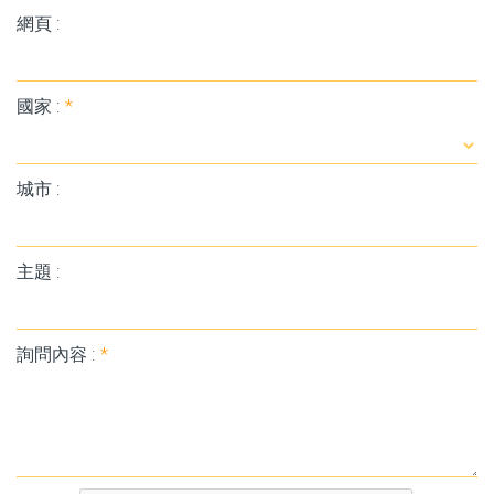
網頁 :
國家 :
*
城市 :
主題 :
詢問內容 :
*