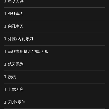
出水刀具
外徑車刀
內孔車刀
外徑/內孔牙刀
品牌專用槽刀/切斷刀板
銑刀系列
鑽頭
卡式刀座
刀片/零件