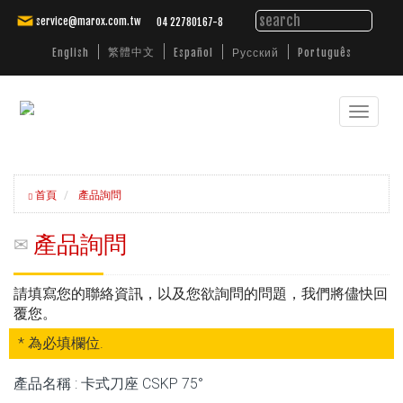
service@marox.com.tw
04 22780167-8
繁體中文
English
Español
Русский
Português
Toggle
專
業
navigat
製
造
銑
削
刀
首頁
產品詢問
具，
車
削
刀
產品詢問
具，
開
槽
刀
請填寫您的聯絡資訊，以及您欲詢問的問題，我們將儘快回
具，
內
覆您。
孔
刀
具
* 為必填欄位.
產品名稱 : 卡式刀座 CSKP 75°