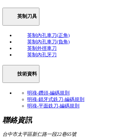
英制刀具
英制內孔車刀(正角)
英制內孔車刀(負角)
英制外徑車刀
英制內孔牙刀
技術資料
明祿-鑽頭-編碼規則
明祿-鎖牙式銑刀-編碼規則
明祿-平面銑刀-編碼規則
聯絡資訊
台中市太平區新仁路一段22巷65號