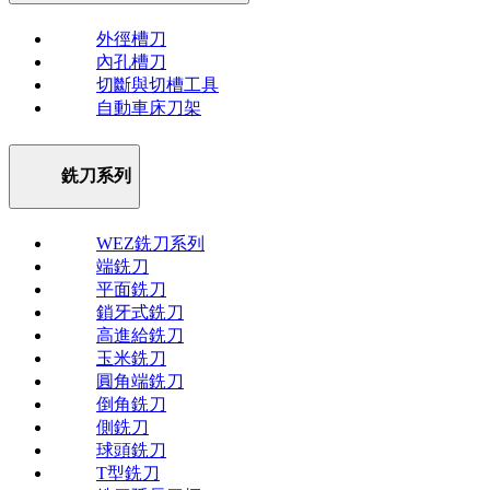
外徑槽刀
內孔槽刀
切斷與切槽工具
自動車床刀架
銑刀系列
WEZ銑刀系列
端銑刀
平面銑刀
鎖牙式銑刀
高進給銑刀
玉米銑刀
圓角端銑刀
倒角銑刀
側銑刀
球頭銑刀
T型銑刀