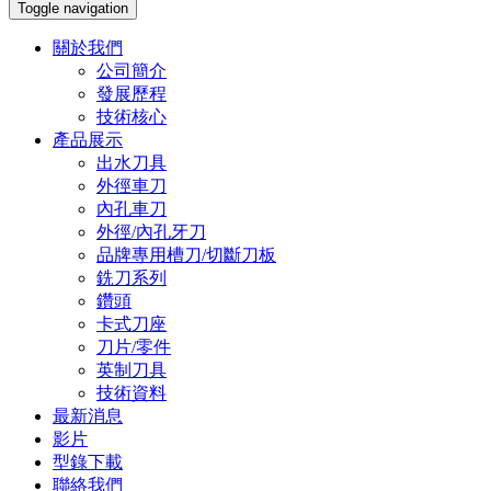
Toggle navigation
關於我們
公司簡介
發展歷程
技術核心
產品展示
出水刀具
外徑車刀
內孔車刀
外徑/內孔牙刀
品牌專用槽刀/切斷刀板
銑刀系列
鑽頭
卡式刀座
刀片/零件
英制刀具
技術資料
最新消息
影片
型錄下載
聯絡我們