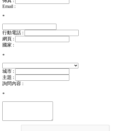
傳真 :
Email :
*
行動電話 :
網頁 :
國家 :
*
城市 :
主題 :
詢問內容 :
*