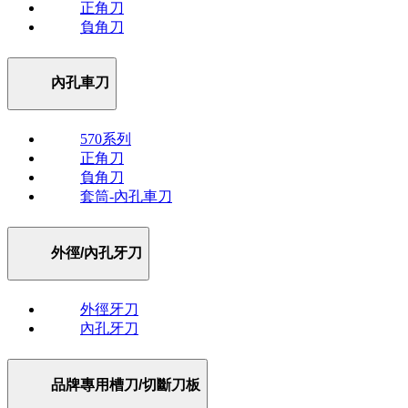
正角刀
負角刀
內孔車刀
570系列
正角刀
負角刀
套筒-內孔車刀
外徑/內孔牙刀
外徑牙刀
內孔牙刀
品牌專用槽刀/切斷刀板