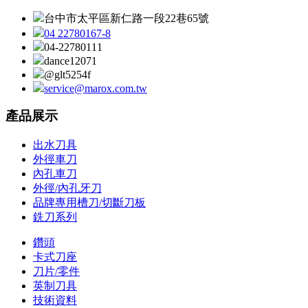
台中市太平區新仁路一段22巷65號
04 22780167-8
04-22780111
dance12071
@glt5254f
service@marox.com.tw
產品展示
出水刀具
外徑車刀
內孔車刀
外徑/內孔牙刀
品牌專用槽刀/切斷刀板
銑刀系列
鑽頭
卡式刀座
刀片/零件
英制刀具
技術資料