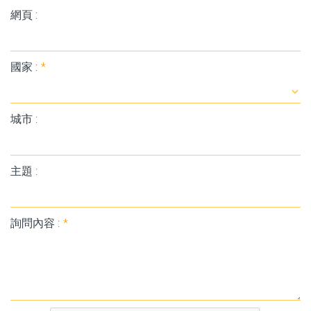
網頁 :
國家 :
*
城市 :
主題 :
詢問內容 :
*