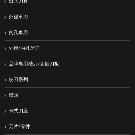
出水刀具
外徑車刀
內孔車刀
外徑/內孔牙刀
品牌專用槽刀/切斷刀板
銑刀系列
鑽頭
卡式刀座
刀片/零件