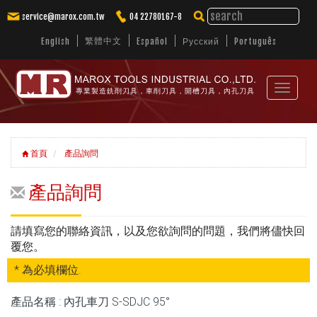
service@marox.com.tw
04 22780167-8
繁體中文
English
Español
Русский
Português
Toggle
專業製造銑削刀具，車削刀具，開槽刀具，內孔刀具
navigat
首頁
產品詢問
產品詢問
請填寫您的聯絡資訊，以及您欲詢問的問題，我們將儘快回
覆您。
* 為必填欄位.
產品名稱 : 內孔車刀 S-SDJC 95°