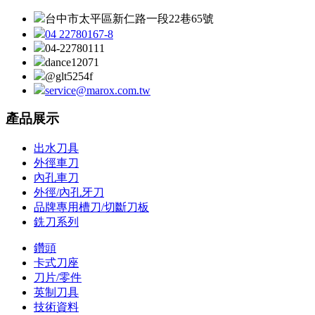
台中市太平區新仁路一段22巷65號
04 22780167-8
04-22780111
dance12071
@glt5254f
service@marox.com.tw
產品展示
出水刀具
外徑車刀
內孔車刀
外徑/內孔牙刀
品牌專用槽刀/切斷刀板
銑刀系列
鑽頭
卡式刀座
刀片/零件
英制刀具
技術資料