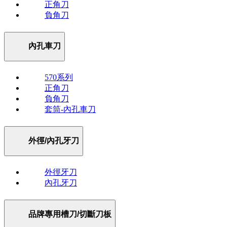
正角刀
負角刀
內孔車刀
570系列
正角刀
負角刀
套筒-內孔車刀
外徑/內孔牙刀
外徑牙刀
內孔牙刀
品牌專用槽刀/切斷刀板