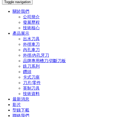
Toggle navigation
關於我們
公司簡介
發展歷程
技術核心
產品展示
出水刀具
外徑車刀
內孔車刀
外徑/內孔牙刀
品牌專用槽刀/切斷刀板
銑刀系列
鑽頭
卡式刀座
刀片/零件
英制刀具
技術資料
最新消息
影片
型錄下載
聯絡我們