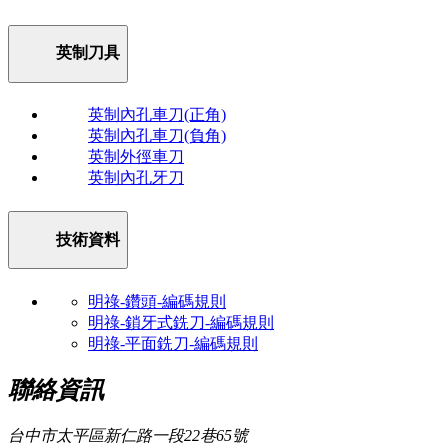
英制刀具
英制內孔車刀(正角)
英制內孔車刀(負角)
英制外徑車刀
英制內孔牙刀
技術資料
明祿-鑽頭-編碼規則
明祿-鎖牙式銑刀-編碼規則
明祿-平面銑刀-編碼規則
聯絡資訊
台中市太平區新仁路一段22巷65號