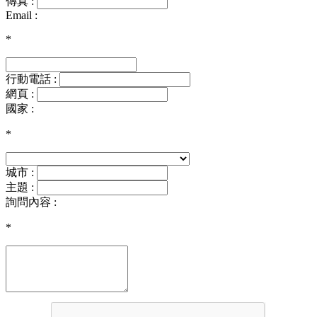
傳真 :
Email :
*
行動電話 :
網頁 :
國家 :
*
城市 :
主題 :
詢問內容 :
*