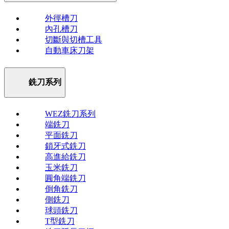
外徑槽刀
內孔槽刀
切斷與切槽工具
自動車床刀架
銑刀系列
WEZ銑刀系列
端銑刀
平面銑刀
鎖牙式銑刀
高進給銑刀
玉米銑刀
圓角端銑刀
倒角銑刀
側銑刀
球頭銑刀
T型銑刀