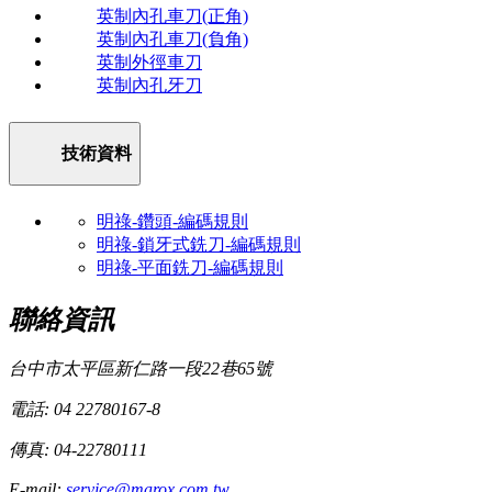
英制內孔車刀(正角)
英制內孔車刀(負角)
英制外徑車刀
英制內孔牙刀
技術資料
明祿-鑽頭-編碼規則
明祿-鎖牙式銑刀-編碼規則
明祿-平面銑刀-編碼規則
聯絡資訊
台中市太平區新仁路一段22巷65號
電話: 04 22780167-8
傳真: 04-22780111
E-mail:
service@marox.com.tw