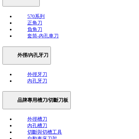
570系列
正角刀
負角刀
套筒-內孔車刀
外徑/內孔牙刀
外徑牙刀
內孔牙刀
品牌專用槽刀/切斷刀板
外徑槽刀
內孔槽刀
切斷與切槽工具
自動車床刀架