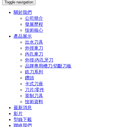
Toggle navigation
關於我們
公司簡介
發展歷程
技術核心
產品展示
出水刀具
外徑車刀
內孔車刀
外徑/內孔牙刀
品牌專用槽刀/切斷刀板
銑刀系列
鑽頭
卡式刀座
刀片/零件
英制刀具
技術資料
最新消息
影片
型錄下載
聯絡我們