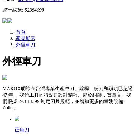
統一編號: 52384098
首頁
產品展示
外徑車刀
外徑車刀
MAROX明祿在台灣專業生產車刀、鏜桿、銑刀和鑽頭已超過
47 年。 我們工具的特點是設計精巧、易於組裝，質量高。我
們根據 ISO 13399 制定刀具規範，並增加更多的量測設備-
Zoller。
正角刀