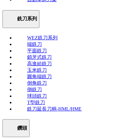
銑刀系列
WEZ銑刀系列
端銑刀
平面銑刀
鎖牙式銑刀
高進給銑刀
玉米銑刀
圓角端銑刀
倒角銑刀
側銑刀
球頭銑刀
T型銑刀
銑刀延長刀柄-HML/HME
鑽頭