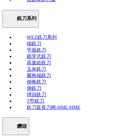
銑刀系列
WEZ銑刀系列
端銑刀
平面銑刀
鎖牙式銑刀
高進給銑刀
玉米銑刀
圓角端銑刀
倒角銑刀
側銑刀
球頭銑刀
T型銑刀
銑刀延長刀柄-HML/HME
鑽頭