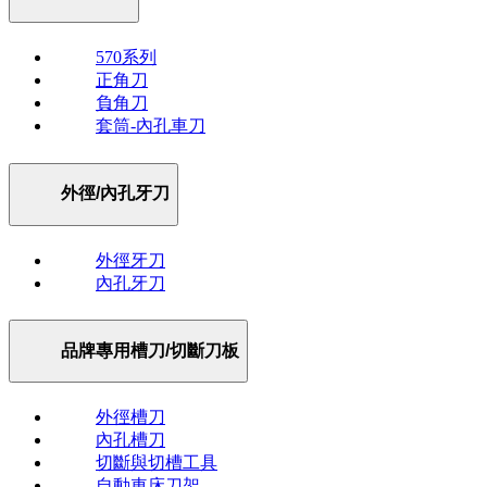
570系列
正角刀
負角刀
套筒-內孔車刀
外徑/內孔牙刀
外徑牙刀
內孔牙刀
品牌專用槽刀/切斷刀板
外徑槽刀
內孔槽刀
切斷與切槽工具
自動車床刀架