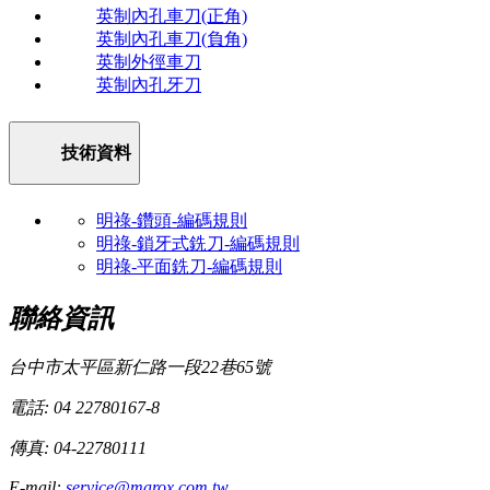
英制內孔車刀(正角)
英制內孔車刀(負角)
英制外徑車刀
英制內孔牙刀
技術資料
明祿-鑽頭-編碼規則
明祿-鎖牙式銑刀-編碼規則
明祿-平面銑刀-編碼規則
聯絡資訊
台中市太平區新仁路一段22巷65號
電話: 04 22780167-8
傳真: 04-22780111
E-mail:
service@marox.com.tw