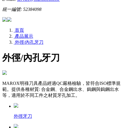
統一編號: 52384098
首頁
產品展示
外徑/內孔牙刀
外徑/內孔牙刀
MAROX明祿刀具產品經過QC嚴格檢驗，皆符合ISO標準規
範。提供各種材質: 合金鋼、合金鋼出水、鎢鋼與鎢鋼出水
等，適用於不同工件之材質牙孔加工。
外徑牙刀