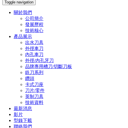
Toggle navigation
關於我們
公司簡介
發展歷程
技術核心
產品展示
出水刀具
外徑車刀
內孔車刀
外徑/內孔牙刀
品牌專用槽刀/切斷刀板
銑刀系列
鑽頭
卡式刀座
刀片/零件
英制刀具
技術資料
最新消息
影片
型錄下載
聯絡我們