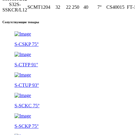
S32S-
SCMT1204
32
22
250
40
7°
CS40015
FT-
SSKCR/L12
Сопутствующие товары
S-CSKP 75°
S-CTFP 91°
S-CTUP 93°
S-SCKC 75°
S-SCKP 75°