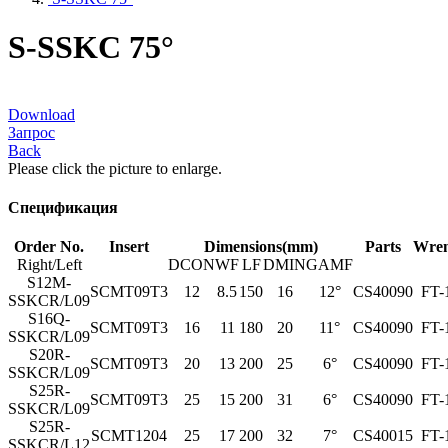
S-SSKC 75°
Download
Запрос
Back
Please click the picture to enlarge.
Спецификация
Order No.
Insert
Dimensions(mm)
Parts
Wre
Right/Left
DCON
WF
LF
DMIN
GAMF
S12M-
SCMT09T3
12
8.5
150
16
12°
CS40090
FT-
SSKCR/L09
S16Q-
SCMT09T3
16
11
180
20
11°
CS40090
FT-
SSKCR/L09
S20R-
SCMT09T3
20
13
200
25
6°
CS40090
FT-
SSKCR/L09
S25R-
SCMT09T3
25
15
200
31
6°
CS40090
FT-
SSKCR/L09
S25R-
SCMT1204
25
17
200
32
7°
CS40015
FT-
SSKCR/L12