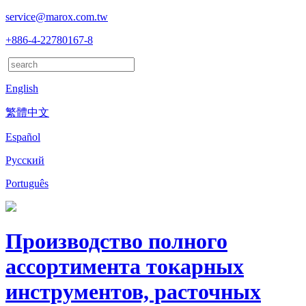
service@marox.com.tw
+886-4-22780167-8
English
繁體中文
Español
Русский
Português
Производство полного
ассортимента токарных
инструментов, расточных