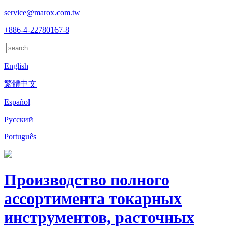
service@marox.com.tw
+886-4-22780167-8
English
繁體中文
Español
Русский
Português
Производство полного
ассортимента токарных
инструментов, расточных