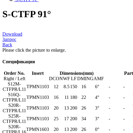
S-CTFP 91°
Download
Запрос
Back
Please click the picture to enlarge.
Спецификация
Order No.
Insert
Dimensions(mm)
Part
Right / Left
DCON
WF
LF
DMIN
GAMF
S12M-
TPMN1103
12
8.5
150
16
6°
-
-
CTFPR/L11
S16Q-
TPMN1103
16
11
180
22
4°
-
-
CTFPR/L11
S20R-
TPMN1103
20
13
200
26
3°
-
-
CTFPR/L11
S25R-
TPMN1103
25
17
200
34
3°
-
-
CTFPR/L11
S20R-
TPMN1603
20
13
200
26
0°
-
-
CTFPR/L16