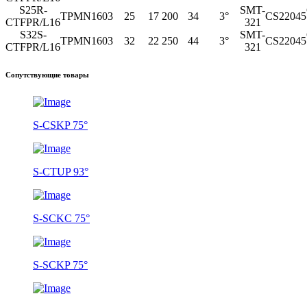
S25R-
SMT-
TPMN1603
25
17
200
34
3°
CS22045
CTFPR/L16
321
S32S-
SMT-
TPMN1603
32
22
250
44
3°
CS22045
CTFPR/L16
321
Сопутствующие товары
S-CSKP 75°
S-CTUP 93°
S-SCKC 75°
S-SCKP 75°