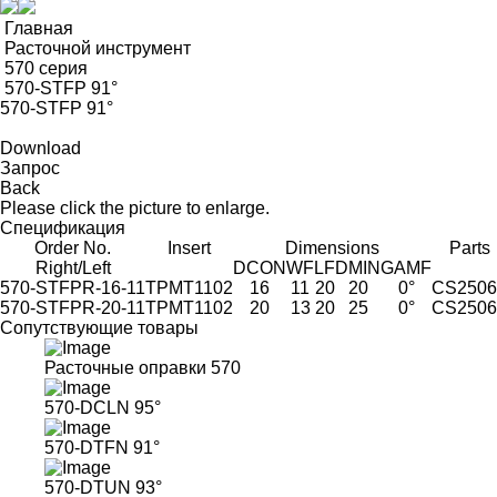
Главная
Расточной инструмент
570 серия
570-STFP 91°
570-STFP 91°
Download
Запрос
Back
Please click the picture to enlarge.
Спецификация
Order No.
Insert
Dimensions
Parts
Right/Left
DCON
WF
LF
DMIN
GAMF
570-STFPR-16-11
TPMT1102
16
11
20
20
0°
CS2506
570-STFPR-20-11
TPMT1102
20
13
20
25
0°
CS2506
Сопутствующие товары
Расточные оправки 570
570-DCLN 95°
570-DTFN 91°
570-DTUN 93°