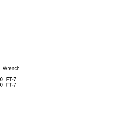
Wrench
0
FT-7
0
FT-7