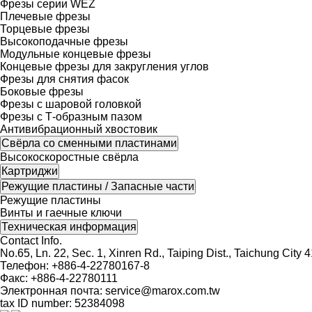
Фрезы серии WEZ
Плечевые фрезы
Торцевые фрезы
Высокоподачные фрезы
Модульные концевые фрезы
Концевые фрезы для закругления углов
Фрезы для снятия фасок
Боковые фрезы
Фрезы с шаровой головкой
Фрезы с Т-образным пазом
Антивибрационный хвостовик
Свёрла со сменными пластинами
Высокоскоростные свёрла
Картриджи
Режущие пластины / Запасные части
Режущие пластины
Винты и гаечные ключи
Техническая информация
Contact Info.
No.65, Ln. 22, Sec. 1, Xinren Rd., Taiping Dist., Taichung City 
Телефон: +886-4-22780167-8
Факс: +886-4-22780111
Электронная почта:
service@marox.com.tw
tax ID number: 52384098