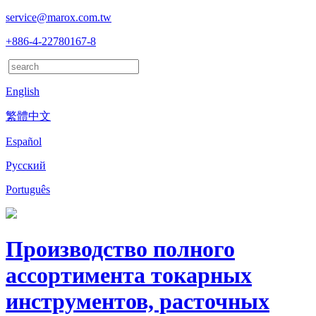
service@marox.com.tw
+886-4-22780167-8
English
繁體中文
Español
Русский
Português
Производство полного
ассортимента токарных
инструментов, расточных