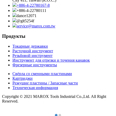
City 411, Taiwan (R.O.C.)
+886-4-22780167-8
+886-4-22780111
dance12071
@glt5254f
service@marox.com.tw
Продукты
Токарные державки
Расточной инструмент
Резьбовой инструмент
Инструмент для отрезки и точения канавок
Фрезерные инструменты
Свёрла со сменными пластинами
Картриджи
Режущие пластины / Запасные части
Техническая информация
Copyright © 2021 MAROX Tools Industrial Co.,Ltd. All Right
Reserved.