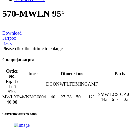
570-MWLN 95°
Download
Запрос
Back
Please click the picture to enlarge.
Спецификация
Order
Insert
Dimensions
Parts
No.
Right /
DCON
WF
LF
DMIN
GAMF
Left
570-
SMW-
LCS-
CP5
MWLNR-
WNMG0804
40
27
38
50
12°
432
617
22
40-08
Сопутствующие товары