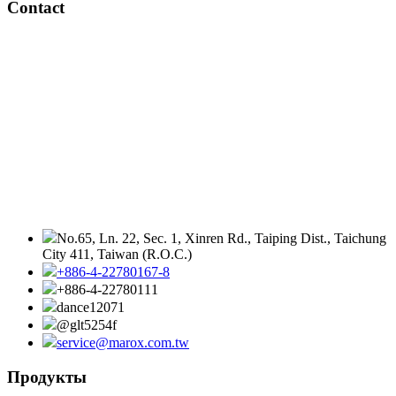
Contact
No.65, Ln. 22, Sec. 1, Xinren Rd., Taiping Dist., Taichung
City 411, Taiwan (R.O.C.)
+886-4-22780167-8
+886-4-22780111
dance12071
@glt5254f
service@marox.com.tw
Продукты