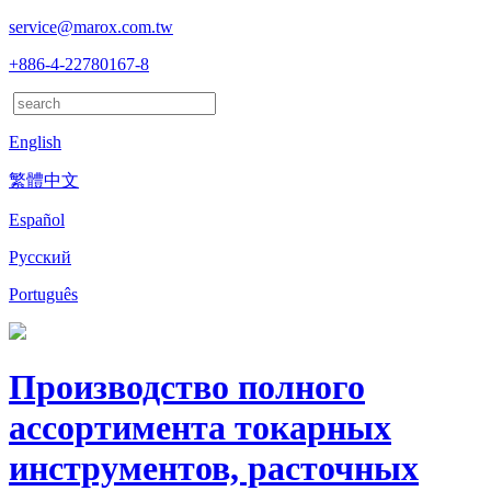
service@marox.com.tw
+886-4-22780167-8
English
繁體中文
Español
Русский
Português
Производство полного
ассортимента токарных
инструментов, расточных