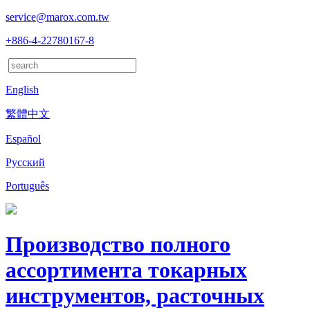
service@marox.com.tw
+886-4-22780167-8
English
繁體中文
Español
Русский
Português
Производство полного
ассортимента токарных
инструментов, расточных