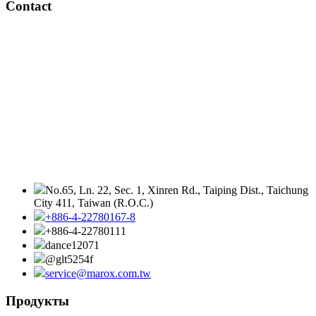
Contact
No.65, Ln. 22, Sec. 1, Xinren Rd., Taiping Dist., Taichung
City 411, Taiwan (R.O.C.)
+886-4-22780167-8
+886-4-22780111
dance12071
@glt5254f
service@marox.com.tw
Продукты