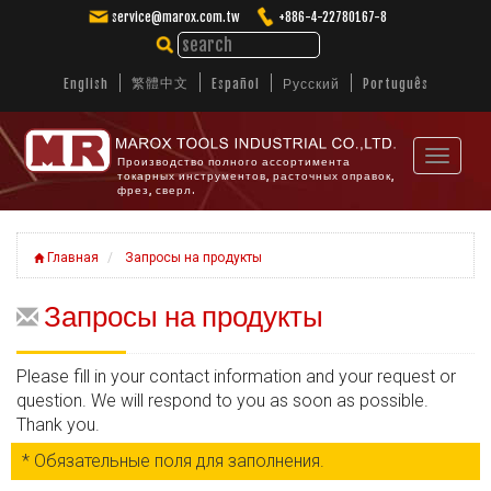
service@marox.com.tw
+886-4-22780167-8
繁體中文
English
Español
Русский
Português
Toggle
Производство полного ассортимента
токарных инструментов, расточных оправок,
navigat
фрез, сверл.
Главная
Запросы на продукты
Запросы на продукты
Please fill in your contact information and your request or
question. We will respond to you as soon as possible.
Thank you.
* Обязательные поля для заполнения.