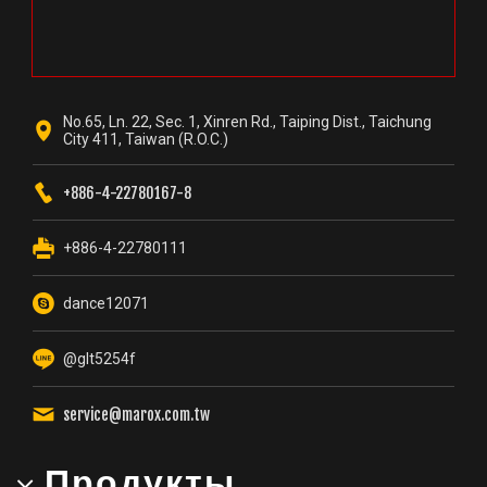
No.65, Ln. 22, Sec. 1, Xinren Rd., Taiping Dist., Taichung
City 411, Taiwan (R.O.C.)
+886-4-22780167-8
+886-4-22780111
dance12071
@glt5254f
service@marox.com.tw
Продукты