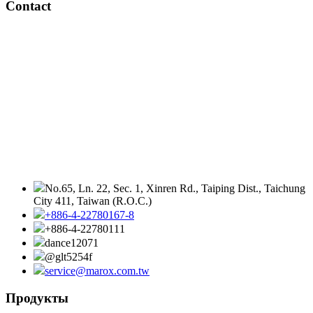
Contact
No.65, Ln. 22, Sec. 1, Xinren Rd., Taiping Dist., Taichung
City 411, Taiwan (R.O.C.)
+886-4-22780167-8
+886-4-22780111
dance12071
@glt5254f
service@marox.com.tw
Продукты