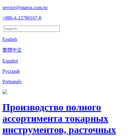
service@marox.com.tw
+886-4-22780167-8
English
繁體中文
Español
Русский
Português
Производство полного
ассортимента токарных
инструментов, расточных