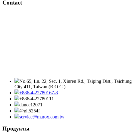
Contact
No.65, Ln. 22, Sec. 1, Xinren Rd., Taiping Dist., Taichung
City 411, Taiwan (R.O.C.)
+886-4-22780167-8
+886-4-22780111
dance12071
@glt5254f
service@marox.com.tw
Продукты