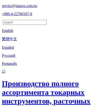
service@marox.com.tw
+886-4-22780167-8
English
繁體中文
Español
Русский
Português
Производство полного
ассортимента токарных
инструментов, расточных