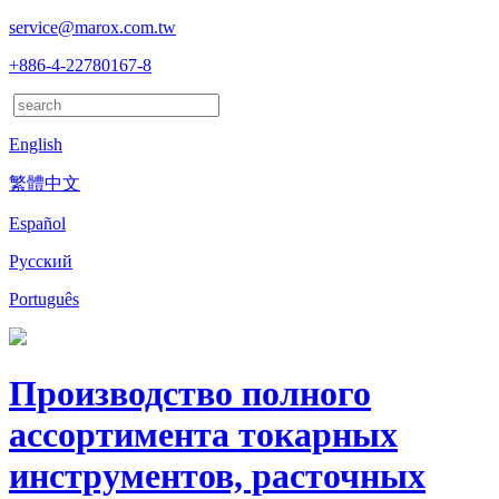
service@marox.com.tw
+886-4-22780167-8
English
繁體中文
Español
Русский
Português
Производство полного
ассортимента токарных
инструментов, расточных