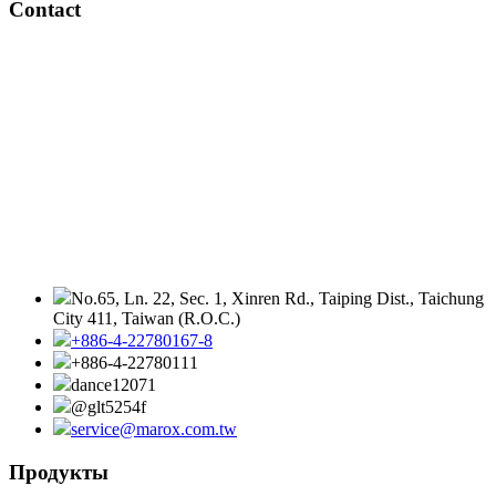
Contact
No.65, Ln. 22, Sec. 1, Xinren Rd., Taiping Dist., Taichung
City 411, Taiwan (R.O.C.)
+886-4-22780167-8
+886-4-22780111
dance12071
@glt5254f
service@marox.com.tw
Продукты