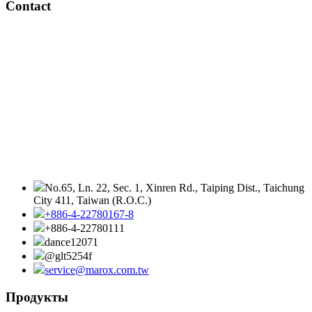
Contact
No.65, Ln. 22, Sec. 1, Xinren Rd., Taiping Dist., Taichung
City 411, Taiwan (R.O.C.)
+886-4-22780167-8
+886-4-22780111
dance12071
@glt5254f
service@marox.com.tw
Продукты