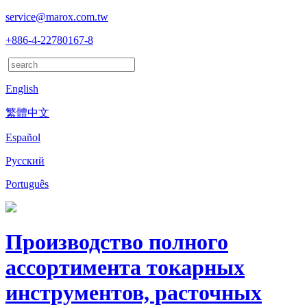
service@marox.com.tw
+886-4-22780167-8
English
繁體中文
Español
Русский
Português
Производство полного
ассортимента токарных
инструментов, расточных