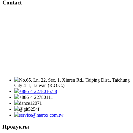
Contact
No.65, Ln. 22, Sec. 1, Xinren Rd., Taiping Dist., Taichung
City 411, Taiwan (R.O.C.)
+886-4-22780167-8
+886-4-22780111
dance12071
@glt5254f
service@marox.com.tw
Продукты