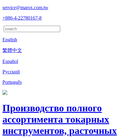
service@marox.com.tw
+886-4-22780167-8
English
繁體中文
Español
Русский
Português
Производство полного
ассортимента токарных
инструментов, расточных