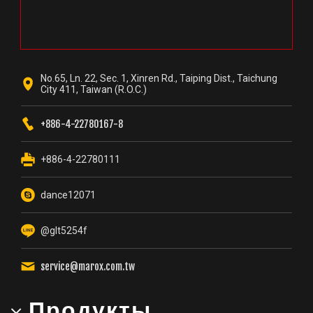
No.65, Ln. 22, Sec. 1, Xinren Rd., Taiping Dist., Taichung
City 411, Taiwan (R.O.C.)
+886-4-22780167-8
+886-4-22780111
dance12071
@glt5254f
service@marox.com.tw
Продукты