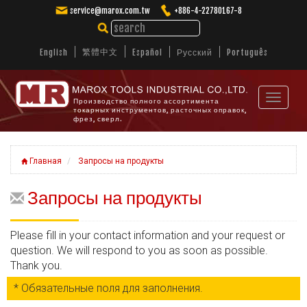
service@marox.com.tw
+886-4-22780167-8
繁體中文
English
Español
Русский
Português
Toggle
Производство полного ассортимента
токарных инструментов, расточных оправок,
navigat
фрез, сверл.
Главная
Запросы на продукты
Запросы на продукты
Please fill in your contact information and your request or
question. We will respond to you as soon as possible.
Thank you.
* Обязательные поля для заполнения.